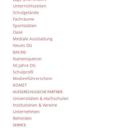
Unterrichtszeiten
Herzlich Willkommen am
Schulgelände
Dientzenhofer-Gymnasium
Fachräume
Bamberg
Sportstätten
Oase
Mediale Ausstattung
Neues DG
DAS DG
Namenspatron
50 Jahre DG
Schulprofil
Medienführerschein
KOMET
AUSSERSCHULISCHE PARTNER
Schulfest mit Ehrungen – Ein
Universitäten & Hochschulen
gelungener Tag voller
Institutionen & Vereine
Gemeinschaft und
Unternehmen
Anerkennung
Behörden
SERVICE
Juli 31, 2026