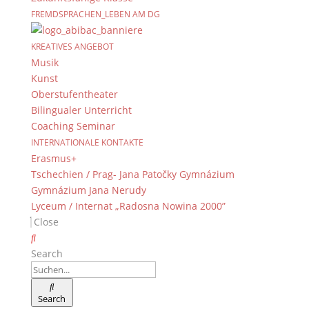
Dom?
FREMDSPRACHEN_LEBEN AM DG
Juli 22, 2026
Am Freitag, den 10. Juli, besuchte unsere Klasse
KREATIVES ANGEBOT
gemeinsam mit unserer Mathematiklehrerin, Frau
Musik
Ochentel, das Amt für Ländliche Entwicklung
Kunst
(ALE). Nach unserer Ankunft wurden wir freundlich
Oberstufentheater
von dem ALE-Ausbildungsleiter Gerald Riedel
Bilingualer Unterricht
begrüßt. Zunächst erhielten wir...
Coaching Seminar
INTERNATIONALE KONTAKTE
Für weitere News dürfen wir Sie auf unser
Erasmus+
Newsarchiv
verweisen.
Tschechien / Prag- Jana Patočky Gymnázium
Gymnázium Jana Nerudy
Termine
Lyceum / Internat „Radosna Nowina 2000”
Close
Search
Mo.
10
Sommerferien
August 3
-
September 14
Search