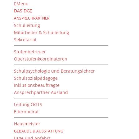
Menu
DAS DG
ANSPRECHPARTNER
Schulleitung
Mitarbeiter & Schulleitung
Sekretariat
DG Sommerfest 2026
Stufenbetreuer
Oberstufenkoordinatoren
Schulpsychologie und Beratungslehrer
Klick
Schulsozialpädagoge
Inklusionsbeauftragte
Ansprechpartner Ausland
Leitung OGTS
Elternbeirat
Hausmeister
GEBÄUDE & AUSSTATTUNG
Lage und Anfahrt