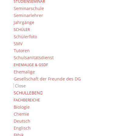
STUDIENSEMINAR
Seminarschule
Seminarlehrer
Suche
Jahrgänge
SCHÜLER
Schülerfoto
SMV
Newsarchiv
Tutoren
Newsarchiv
Schulsanitätsdienst
EHEMALIGE & GSDF
Ehemalige
Gesellschaft der Freunde des DG
Close
SCHULLEBEN
Das DG
FACHBEREICHE
Dientzenhofer-Gymnasium Bamberg
Biologie
Feldkirchenstr. 20-22
Chemie
96052 Bamberg
Deutsch
Englisch
Tel.: +49 (0) 951 93 23 90
Ethik
Fax.: +49 (0) 951 93 23 92 0