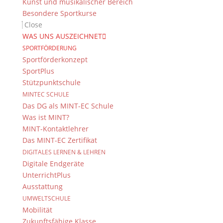
Kunst und musikalischer Bereich
Besondere Sportkurse
Close
WAS UNS AUSZEICHNET
SPORTFÖRDERUNG
Sportförderkonzept
SportPlus
Stützpunktschule
MINTEC SCHULE
Das DG als MINT-EC Schule
Was ist MINT?
MINT-Kontaktlehrer
Das MINT-EC Zertifikat
DIGITALES LERNEN & LEHREN
Digitale Endgeräte
UnterrichtPlus
Ausstattung
UMWELTSCHULE
Mobilität
Zukunftsfähige Klasse