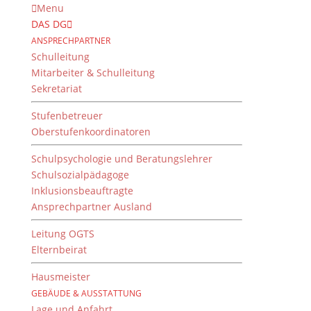
Menu
DAS DG
ANSPRECHPARTNER
Schulleitung
Mitarbeiter & Schulleitung
Sekretariat
Stufenbetreuer
Oberstufenkoordinatoren
Schulpsychologie und Beratungslehrer
Schulsozialpädagoge
Inklusionsbeauftragte
Ansprechpartner Ausland
IT-Projekt mit Brose
Leitung OGTS
von
Christian Herbst
|
23. Januar 2018
Elternbeirat
Hausmeister
GEBÄUDE & AUSSTATTUNG
Lage und Anfahrt