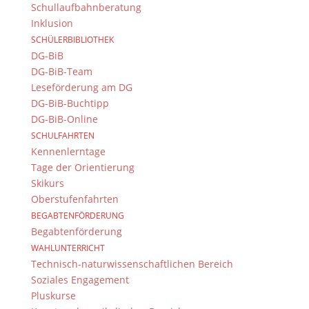
Schullaufbahnberatung
Kontakt Webteam
Inklusion
Kontaktieren Sie das Webteam
hier
.
SCHÜLERBIBLIOTHEK
DG-BiB
DG-BiB-Team
Leseförderung am DG
DG-BiB-Buchtipp
DG-BiB-Online
SCHULFAHRTEN
Kennenlerntage
Tage der Orientierung
© 2015-2017 Dientzenhofer-Gymnasium Bamberg -
Skikurs
Von Hand erstellt. Mit viel
,
und
!
Oberstufenfahrten
BEGABTENFÖRDERUNG
Begabtenförderung
WAHLUNTERRICHT
Technisch-naturwissenschaftlichen Bereich
Soziales Engagement
Pluskurse