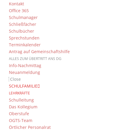
Courage“
Kontakt
Office 365
Schülerzeitung Sketch
Schulmanager
Schulsanitäter
Schließfächer
Tutorengruppe
Schulbücher
Sprechstunden
Terminkalender
Antrag auf Gemeinschaftshilfe
ALLES ZUM ÜBERTRITT ANS DG
Info-Nachmittag
Neuanmeldung
Close
SCHULFAMILIE
LEHRKRÄFTE
Schulleitung
Das Kollegium
Das DG
Kont
Oberstufe
OGTS-Team
Dientzenhofer-Gymnasium
Sende
Örtlicher Personalrat
Bamberg