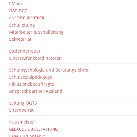
Menu
DAS DG
ANSPRECHPARTNER
Wahlunterricht am D
Schulleitung
Mitarbeiter & Schulleitung
Sekretariat
Stufenbetreuer
Oberstufenkoordinatoren
Die Schülerinnen und Schüler am Dien
vielfältigen Neigungen und Interessen n
Schulpsychologie und Beratungslehrer
Ein breites Angebot im sportlichen, im n
Schulsozialpädagoge
und Gruppen mit sozialem Engagement er
Inklusionsbeauftragte
Schüler.
Ansprechpartner Ausland
Als
Stützpunktschule für Basketball, Fu
Leitung OGTS
umfassendes Kursangebot für Jungen und M
Elternbeirat
Daneben werden im aktuellen Schuljahr d
Hausmeister
GEBÄUDE & AUSSTATTUNG
Lage und Anfahrt