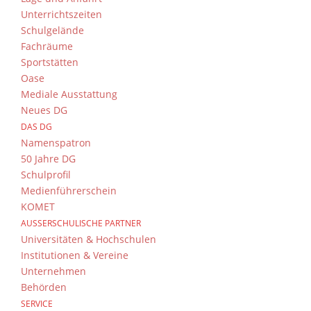
Unterrichtszeiten
Schulgelände
Fachräume
Sportstätten
Wahlunterricht im technisch-
Oase
naturwissenschaftlichen Bereic
Mediale Ausstattung
Veranstaltungstechnik
Neues DG
Jugend forscht
DAS DG
Lego-Robotik
Namenspatron
50 Jahre DG
Geoökologie und Umwelt
Schulprofil
MINT-Mädchen Aktiv
Medienführerschein
KOMET
AUSSERSCHULISCHE PARTNER
Arbeitsgemeinschaften und
Universitäten & Hochschulen
Gruppen mit sozialem
Institutionen & Vereine
Engagement
Unternehmen
Schachgruppe
Behörden
“Schule ohne Rassismus, Schule mit
SERVICE