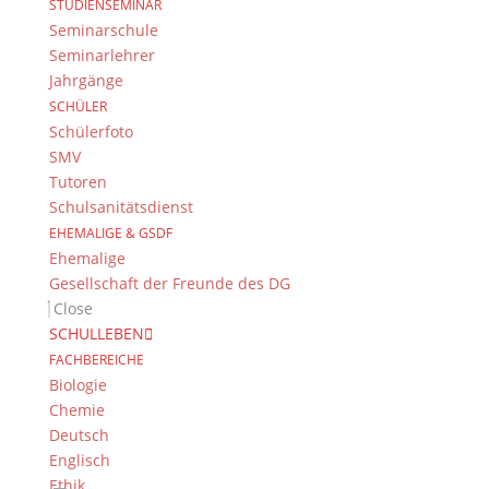
STUDIENSEMINAR
Fachinformationen
Seminarschule
Der Edelgasinator
Seminarlehrer
Jahrgänge
Lernvideos
SCHÜLER
Aktivitäten
Schülerfoto
SMV
Wettbewerbe
Tutoren
P & W-Seminare
Schulsanitätsdienst
Biologisch-Chemisches Praktikum
EHEMALIGE & GSDF
Ehemalige
Nützliche Links
Gesellschaft der Freunde des DG
Close
SCHULLEBEN
FACHBEREICHE
Biologie
Chemie
Deutsch
Englisch
Aktuelles
Ethik