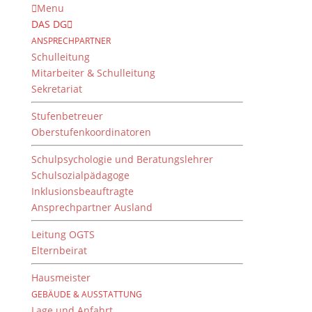
Menu
DAS DG
ANSPRECHPARTNER
Schulleitung
Mitarbeiter & Schulleitung
Sekretariat
Stufenbetreuer
Oberstufenkoordinatoren
Schulpsychologie und Beratungslehrer
Fachschaft Chemie
Schulsozialpädagoge
Inklusionsbeauftragte
Ansprechpartner Ausland
Leitung OGTS
Elternbeirat
Hausmeister
GEBÄUDE & AUSSTATTUNG
Lage und Anfahrt