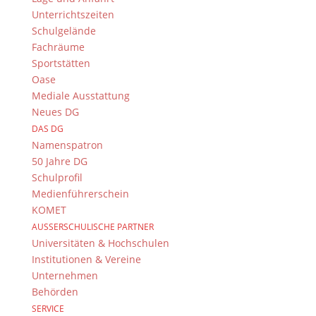
Unterrichtszeiten
Schulgelände
Fachräume
Sportstätten
Oase
Mediale Ausstattung
Herzlich willkommen ..
Neues DG
DAS DG
auf der Homepage der Fachschaft Chemie.
Namenspatron
Als junge und junggebliebene Fachschaft
50 Jahre DG
legen wir sehr viel Wert auf einen
modernen, abwechslungsreichen und
Schulprofil
schüleraktiven Unterricht. Wir freuen uns,
Medienführerschein
die Schülerinnen und Schüler auf vielfältige
KOMET
Weise für unser Fach zu begeistern. Sei es
AUSSERSCHULISCHE PARTNER
durch einen Unterricht, der durch eine
Universitäten & Hochschulen
Vielzahl von Experimenten geprägt ist,
Institutionen & Vereine
schüleraktive Profilstunden oder den
Unternehmen
gezielten Einsatz modernster Hilfsmittel wie
Behörden
dem iPad.
SERVICE