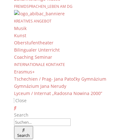
Diese Frage stellt sich derzeit ein Team von Schülern am
FREMDSPRACHEN_LEBEN AM DG
Dientzenhofer Gymnasium im Rahmen eines
ausschweifenden Wasserstoffprojekts. Die Schüler haben in
KREATIVES ANGEBOT
kürzester Zeit und mit viel Aufwand und Hintergrundwissen
Musik
einen Wasserstoff-Tag am DG auf die Beine gestellt....
Kunst
Oberstufentheater
Bilingualer Unterricht
Coaching Seminar
INTERNATIONALE KONTAKTE
Erasmus+
Tschechien / Prag- Jana Patočky Gymnázium
Gymnázium Jana Nerudy
Im Rahmen des BundesUmweltWettbewerbs im Bereich
Lyceum / Internat „Radosna Nowina 2000”
Chemie wurde unser Team, bestehend aus Katharina Krause
Close
(10d), Lukas Maschlinski (Q12), David Spitz (Q12) und
Benedikt Weingärtner (Q12), als eines von nur fünf Teams
Search
unserer Altersklasse deutschlandweit zur...
Search