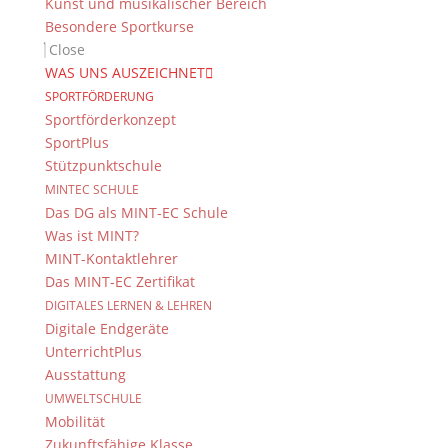
Kunst und musikalischer Bereich
Besondere Sportkurse
Close
WAS UNS AUSZEICHNET
SPORTFÖRDERUNG
Sportförderkonzept
SportPlus
Stützpunktschule
Im Rahmen des NTI-Unterrichts hatte die Klasse 7i unserer
MINTEC SCHULE
Schule die Gelegenheit, einen spannenden außerschulischen
Das DG als MINT-EC Schule
Lernort kennenzulernen: das LCC FabLab in Kronach. In zwei
Was ist MINT?
Gruppen aufgeteilt, sammelten die Schülerinnen und Schüler
MINT-Kontaktlehrer
praktische Erfahrungen mit...
Das MINT-EC Zertifikat
DIGITALES LERNEN & LEHREN
Digitale Endgeräte
UnterrichtPlus
Ausstattung
UMWELTSCHULE
Mobilität
Zukunftsfähige Klasse