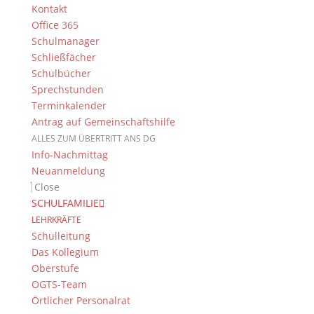
In unserem “Greenlab” können die
Kontakt
Schülerinnen und Schüler in einem von
Office 365
Deutschlands modernsten
Schulmanager
naturwissenschaftlichen Unterrichtsräumen
Schließfächer
experimentieren. Dank unser Mitgliedschaft
Schulbücher
im Verein MINT-EC und einer Vielzahl an
Sprechstunden
Kooperationen mit externen Partnern
Terminkalender
stehen uns schlagkräftige Partner zur Seite,
die unseren Schülerinnen und Schülern
Antrag auf Gemeinschaftshilfe
spannende Exkursionen und Praktika
ALLES ZUM ÜBERTRITT ANS DG
ermöglichen.
Info-Nachmittag
Neuanmeldung
Florian Mai
Close
Fachschaftsleitung
SCHULFAMILIE
LEHRKRÄFTE
Schulleitung
Das Kollegium
Oberstufe
OGTS-Team
Menü
Örtlicher Personalrat
Chemie