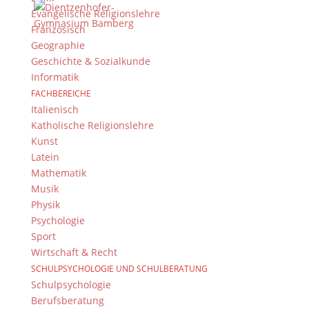
Evangelische Religionslehre
Französisch
Geographie
Geschichte & Sozialkunde
Informatik
FACHBEREICHE
Italienisch
Katholische Religionslehre
Großer Erfolg für unsere Schule: Eine engagierte
Kunst
Schülergruppe aus der 12. und 13. Jahrgangsstufe hat beim
Latein
bayernweiten Wettbewerb H2@School den 2. Platz erreicht.
Mathematik
Der von der Landesagentur für Energie und Klimaschutz
Musik
(LENK) im Auftrag des Bayerischen...
Physik
Psychologie
Sport
Wirtschaft & Recht
SCHULPSYCHOLOGIE UND SCHULBERATUNG
Schulpsychologie
Berufsberatung