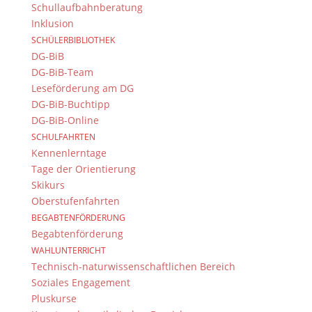
Schullaufbahnberatung
Inklusion
Großer Erfolg für unsere Schule: Eine engagierte
Schülergruppe hat mit herausragender Leistung am
SCHÜLERBIBLIOTHEK
H2@school-Wettbewerb teilgenommen und sich einen Platz
DG-BiB
unter den besten Teams in Bayern gesichert. Zum drittten
DG-BiB-Team
Mal sind wir dabei, zum dritten Mal gab es hochwertige...
Leseförderung am DG
DG-BiB-Buchtipp
DG-BiB-Online
SCHULFAHRTEN
Kennenlerntage
Tage der Orientierung
Skikurs
Oberstufenfahrten
BEGABTENFÖRDERUNG
Einen spannenden Einblick in Studium und Forschung
Begabtenförderung
erhielten die Chemiekurse der 13. Klasse bei ihrem Besuch an
WAHLUNTERRICHT
der Universität. In einem Praktikum zu Elektrochemie und
Technisch-naturwissenschaftlichen Bereich
Energietechnik vertieften die Schülerinnen und Schüler
Soziales Engagement
wichtige abiturrelevante Inhalte durch...
Pluskurse