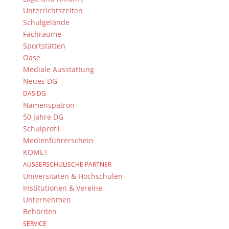
Menü
Unterrichtszeiten
Schulgelände
Digitales Lernen und Lehren
Fachräume
UnterrichtPlus
Sportstätten
Aktuelles
Oase
Projektbeschreibung
Mediale Ausstattung
Ausstattung
Neues DG
DAS DG
Namenspatron
50 Jahre DG
Schulprofil
Medienführerschein
KOMET
Das DG
AUSSERSCHULISCHE PARTNER
Universitäten & Hochschulen
Dientzenhofer-Gymnasium Bamberg
Institutionen & Vereine
Feldkirchenstr. 20-22
Unternehmen
96052 Bamberg
Behörden
Tel.: +49 (0) 951 93 23 90
SERVICE