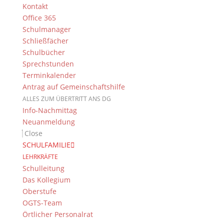
Fax.: +49 (0) 951 93 23 92 0
Kontakt
E-Mail:
dg@stadt.bamberg.de
Office 365
Schulmanager
Schließfächer
Kontakt & Ansprechpartner
Schulbücher
Senden Sie uns Ihre Nachricht.
Sprechstunden
Terminkalender
Antrag auf Gemeinschaftshilfe
Impressum & Datenschutz
ALLES ZUM ÜBERTRITT ANS DG
Impressum
Info-Nachmittag
Datenschutzerklärung
Neuanmeldung
Kontakt
Close
© 2015-2022, Dientzenhofer-Gymnasium Bamberg
SCHULFAMILIE
LEHRKRÄFTE
Immer Aktuell
Schulleitung
Das Kollegium
Bleiben Sie immer auf dem neusten Stand und
Oberstufe
folgen Sie uns auf Twitter
OGTS-Team
Folgen Sie dem
DG RSS Feed
.
Örtlicher Personalrat