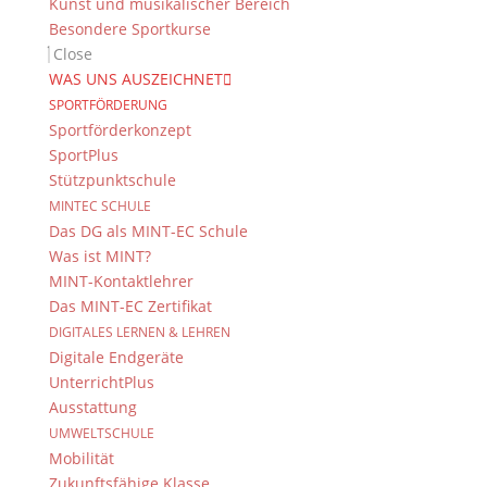
Kunst und musikalischer Bereich
Besondere Sportkurse
Close
WAS UNS AUSZEICHNET
SPORTFÖRDERUNG
Sportförderkonzept
SportPlus
Stützpunktschule
MINTEC SCHULE
Das DG als MINT-EC Schule
Was ist MINT?
MINT-Kontaktlehrer
Das MINT-EC Zertifikat
DIGITALES LERNEN & LEHREN
Digitale Endgeräte
UnterrichtPlus
Ausstattung
UMWELTSCHULE
Mobilität
Zukunftsfähige Klasse