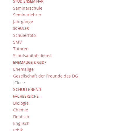
STUDIENSEMINAR
Seminarschule
Kontakt Webteam
Seminarlehrer
Kontaktieren Sie das Webteam
hier
.
Jahrgänge
SCHÜLER
Schülerfoto
SMV
Tutoren
Schulsanitätsdienst
EHEMALIGE & GSDF
Ehemalige
© 2015-2017 Dientzenhofer-Gymnasium Bamberg -
Gesellschaft der Freunde des DG
Von Hand erstellt. Mit viel
,
und
!
Close
SCHULLEBEN
FACHBEREICHE
Biologie
Chemie
Deutsch
Englisch
Ethik