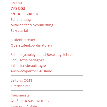
Menu
DAS DG
ANSPRECHPARTNER
Schulleitung
Mitarbeiter & Schulleitung
Sekretariat
Stufenbetreuer
Oberstufenkoordinatoren
Schulpsychologie und Beratungslehrer
Ausstattung
Schulsozialpädagoge
Inklusionsbeauftragte
Ansprechpartner Ausland
Leitung OGTS
Elternbeirat
Hausmeister
GEBÄUDE & AUSSTATTUNG
Lage und Anfahrt