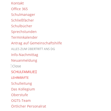
Nehmen Sie Kontakt zu uns
Kontakt
auf
Office 365
Schulmanager
Schließfächer
Schulbücher
Sprechstunden
Terminkalender
Antrag auf Gemeinschaftshilfe
ALLES ZUM ÜBERTRITT ANS DG
Info-Nachmittag
Wir freuen uns darauf, viele
Neuanmeldung
Ehemalige auf diesem Weg zu
Close
erreichen. Nehmen Sie mit uns
SCHULFAMILIE
Kontakt auf und finden Sie frühere
LEHRKRÄFTE
Klassenkameraden oder
Schulleitung
Referendarskollegen wieder!
Das Kollegium
Schreiben sie uns eine kurze E-Mail
Oberstufe
oder sendenSie nachfolgendes
OGTS-Team
Formular an das DG!
Örtlicher Personalrat