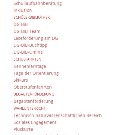
Das DG
Schullaufbahnberatung
Inklusion
Dientzenhofer-Gymnasium Bamberg
SCHÜLERBIBLIOTHEK
Feldkirchenstr. 20-22
DG-BiB
96052 Bamberg
DG-BiB-Team
Tel.: +49 (0) 951 93 23 90
Leseförderung am DG
Fax.: +49 (0) 951 93 23 92 0
DG-BiB-Buchtipp
E-Mail:
dg@stadt.bamberg.de
DG-BiB-Online
SCHULFAHRTEN
Kennenlerntage
Kontakt & Ansprechpartner
Tage der Orientierung
Senden Sie uns Ihre Nachricht.
Skikurs
Oberstufenfahrten
Impressum & Datenschutz
BEGABTENFÖRDERUNG
Begabtenförderung
Impressum
WAHLUNTERRICHT
Datenschutzerklärung
Technisch-naturwissenschaftlichen Bereich
Kontakt
Soziales Engagement
© 2015-2022, Dientzenhofer-Gymnasium Bamberg
Pluskurse