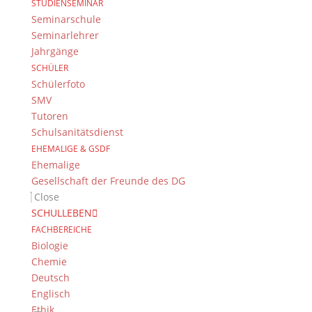
STUDIENSEMINAR
Formular herunterladen
Seminarschule
Seminarlehrer
Jahrgänge
SCHÜLER
Schülerfoto
E-Mail senden
SMV
Tutoren
Schulsanitätsdienst
EHEMALIGE & GSDF
Ehemalige
Gesellschaft der Freunde des DG
Close
SCHULLEBEN
FACHBEREICHE
Biologie
Chemie
Deutsch
Englisch
Ethik