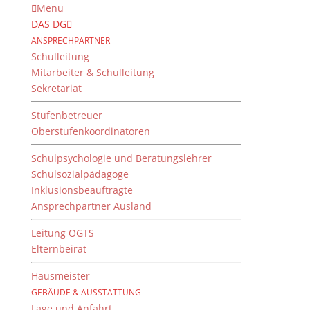
Menu
DAS DG
ANSPRECHPARTNER
Schulleitung
Mitarbeiter & Schulleitung
Sekretariat
Stufenbetreuer
Oberstufenkoordinatoren
Ehemalige am DG
Schulpsychologie und Beratungslehrer
Schulsozialpädagoge
Inklusionsbeauftragte
Ansprechpartner Ausland
Leitung OGTS
Elternbeirat
Hausmeister
Mehr als 50 Jahre zählt das Dientzenhofer-
GEBÄUDE & AUSSTATTUNG
Gymnasium nun – und damit haben bereits
Lage und Anfahrt