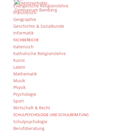
E-Mail senden
=
Evangelische Religionslehre
12 + 1
Französisch
Geographie
Geschichte & Sozialkunde
Informatik
FACHBEREICHE
Italienisch
Katholische Religionslehre
Kunst
Impressionen vom
Latein
Wochenende der
Mathematik
Ehemaligen
Musik
Physik
Psychologie
Sport
Wirtschaft & Recht
SCHULPSYCHOLOGIE UND SCHULBERATUNG
Schulpsychologie
Berufsberatung