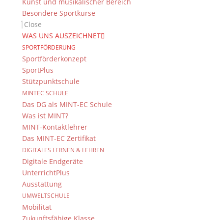
Kunst und musikalischer Bereich
Immer Aktuell
Besondere Sportkurse
Close
Bleiben Sie immer auf dem neusten Stand und
WAS UNS AUSZEICHNET
folgen Sie uns auf Twitter
SPORTFÖRDERUNG
Folgen Sie dem
DG RSS Feed
.
Sportförderkonzept
SportPlus
Stützpunktschule
Kontakt Webteam
MINTEC SCHULE
Kontaktieren Sie das Webteam
hier
.
Das DG als MINT-EC Schule
Was ist MINT?
MINT-Kontaktlehrer
Das MINT-EC Zertifikat
DIGITALES LERNEN & LEHREN
Digitale Endgeräte
UnterrichtPlus
Ausstattung
© 2015-2017 Dientzenhofer-Gymnasium Bamberg -
UMWELTSCHULE
Von Hand erstellt. Mit viel
,
und
!
Mobilität
Zukunftsfähige Klasse