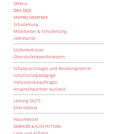
Menu
DAS DG
ANSPRECHPARTNER
Schulleitung
Mitarbeiter & Schulleitung
Sekretariat
Stufenbetreuer
Oberstufenkoordinatoren
Schulpsychologie und Beratungslehrer
Schulsozialpädagoge
Inklusionsbeauftragte
Ansprechpartner Ausland
Authentischer
Journalismus in
Leitung OGTS
Elternbeirat
unruhigen Zeiten –
Kriegsjournalist Till
Hausmeister
Mayer zu Gast am DG
GEBÄUDE & AUSSTATTUNG
Lage und Anfahrt