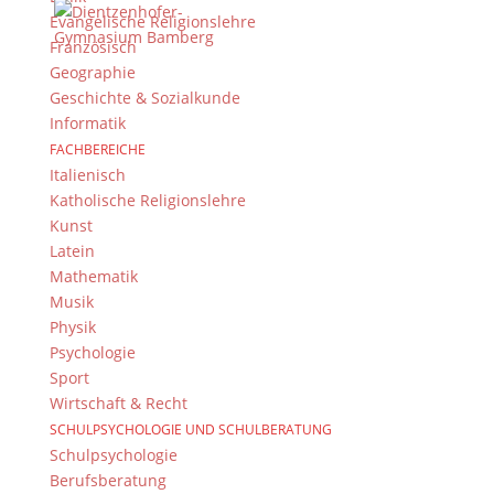
Evangelische Religionslehre
Französisch
© 2015-2017 Dientzenhofer-Gymnasium Bamberg -
Geographie
Von Hand erstellt. Mit viel
,
und
!
Geschichte & Sozialkunde
Informatik
FACHBEREICHE
Italienisch
Katholische Religionslehre
Kunst
Latein
Mathematik
Musik
Physik
Psychologie
Sport
Wirtschaft & Recht
SCHULPSYCHOLOGIE UND SCHULBERATUNG
Schulpsychologie
Berufsberatung