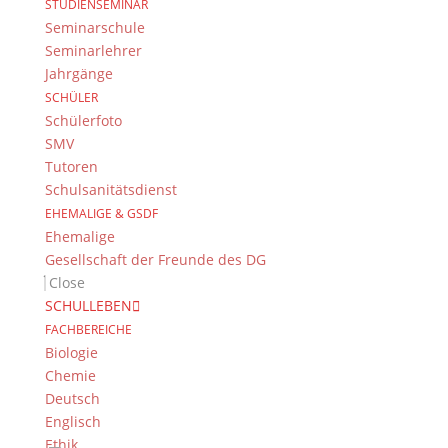
STUDIENSEMINAR
Impressum
Seminarschule
Datenschutzerklärung
Seminarlehrer
Kontakt
Jahrgänge
© 2015-2022, Dientzenhofer-Gymnasium Bamberg
SCHÜLER
Schülerfoto
Immer Aktuell
SMV
Tutoren
Bleiben Sie immer auf dem neusten Stand und
Schulsanitätsdienst
folgen Sie uns auf Twitter
EHEMALIGE & GSDF
Folgen Sie dem
DG RSS Feed
.
Ehemalige
Gesellschaft der Freunde des DG
Kontakt Webteam
Close
SCHULLEBEN
Kontaktieren Sie das Webteam
hier
.
FACHBEREICHE
Biologie
Chemie
Deutsch
Englisch
Ethik