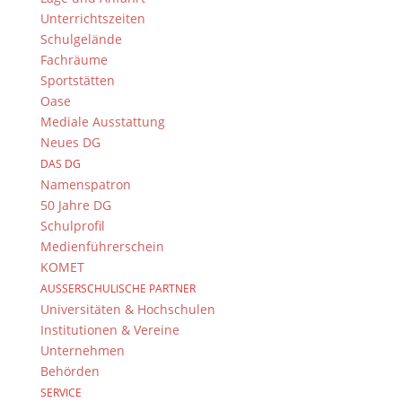
Unterrichtszeiten
Theo Döring war Lehrer für Geografie, Biologie und
Schulgelände
Chemie am Dientzenhofer-Gymnasium bis zum Jahr
Fachräume
1995. Mit seiner Begeisterung und Offenheit prägte
Sportstätten
er zahllose Schüler und Schülerinnen unserer
Oase
Schule und ist ihnen bis heute in Erinnerung.
Mediale Ausstattung
SU
Neues DG
DAS DG
Namenspatron
50 Jahre DG
Schulprofil
Medienführerschein
KOMET
Suche
AUSSERSCHULISCHE PARTNER
Universitäten & Hochschulen
Institutionen & Vereine
Unternehmen
Newsarchiv
Behörden
Newsarchiv
SERVICE