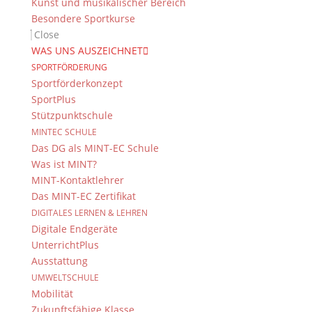
Kunst und musikalischer Bereich
Besondere Sportkurse
Close
WAS UNS AUSZEICHNET
SPORTFÖRDERUNG
Sportförderkonzept
SportPlus
Stützpunktschule
MINTEC SCHULE
Das DG als MINT-EC Schule
Was ist MINT?
MINT-Kontaktlehrer
Das MINT-EC Zertifikat
DIGITALES LERNEN & LEHREN
Digitale Endgeräte
UnterrichtPlus
Ausstattung
UMWELTSCHULE
Mobilität
Zukunftsfähige Klasse