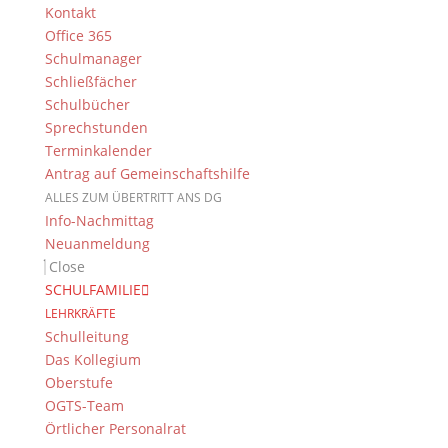
Kontakt
Office 365
Schulmanager
Schließfächer
Schulbücher
Das DG
Sprechstunden
Dientzenhofer-Gymnasium Bamberg
Terminkalender
Feldkirchenstr. 20-22
Antrag auf Gemeinschaftshilfe
96052 Bamberg
ALLES ZUM ÜBERTRITT ANS DG
Info-Nachmittag
Tel.: +49 (0) 951 93 23 90
Neuanmeldung
Fax.: +49 (0) 951 93 23 92 0
Close
E-Mail:
dg@stadt.bamberg.de
SCHULFAMILIE
LEHRKRÄFTE
Kontakt & Ansprechpartner
Schulleitung
Das Kollegium
Senden Sie uns Ihre Nachricht.
Oberstufe
OGTS-Team
Impressum & Datenschutz
Örtlicher Personalrat