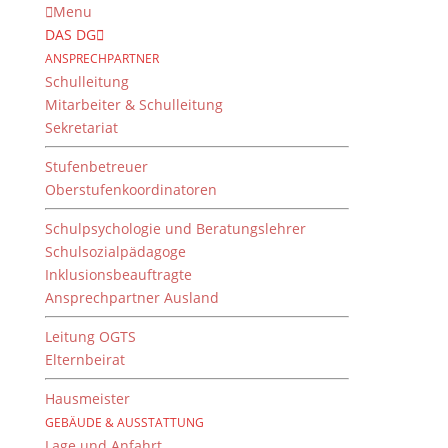
Menu
DAS DG
ANSPRECHPARTNER
Schulleitung
Mitarbeiter & Schulleitung
Sekretariat
Stufenbetreuer
Oberstufenkoordinatoren
Schulpsychologie und Beratungslehrer
Schulsozialpädagoge
Inklusionsbeauftragte
Ansprechpartner Ausland
Das Dientzenhofer-
Gymnasium gedenkt
Leitung OGTS
Elternbeirat
Theo Döring
Hausmeister
von
Dientzenhofer-Gymnasium
|
14. Oktober 2022
GEBÄUDE & AUSSTATTUNG
Lage und Anfahrt