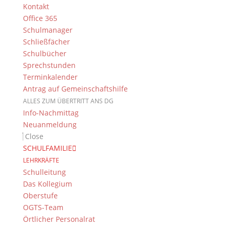
Kontakt
den dort lebenden Tieren und Pflanzen.
Office 365
Schulmanager
Ein herzliches Dankeschön an die Familie Koch und
Schließfächer
ihr Team vom Erlebnishof „Käscht’n Michels“ für die
Schulbücher
professionelle und liebevolle Gestaltung des
Sprechstunden
Programms und an die GFDG für die Unterstützung
Terminkalender
bei diesen Exkursionen!
Antrag auf Gemeinschaftshilfe
ALLES ZUM ÜBERTRITT ANS DG
Info-Nachmittag
Neuanmeldung
Close
Suche
SCHULFAMILIE
LEHRKRÄFTE
Schulleitung
Das Kollegium
Newsarchiv
Oberstufe
Newsarchiv
OGTS-Team
Örtlicher Personalrat