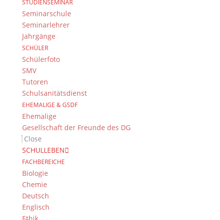
STUDIENSEMINAR
Seminarschule
Seminarlehrer
Jahrgänge
Das DG
SCHÜLER
Dientzenhofer-Gymnasium Bamberg
Schülerfoto
Feldkirchenstr. 20-22
SMV
96052 Bamberg
Tutoren
Schulsanitätsdienst
Tel.: +49 (0) 951 93 23 90
EHEMALIGE & GSDF
Fax.: +49 (0) 951 93 23 92 0
Ehemalige
E-Mail:
dg@stadt.bamberg.de
Gesellschaft der Freunde des DG
Close
Kontakt & Ansprechpartner
SCHULLEBEN
FACHBEREICHE
Senden Sie uns Ihre Nachricht.
Biologie
Chemie
Impressum & Datenschutz
Deutsch
Impressum
Englisch
Datenschutzerklärung
Ethik