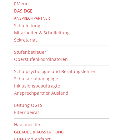
Menu
DAS DG
ANSPRECHPARTNER
Schulleitung
Mitarbeiter & Schulleitung
Sekretariat
Stufenbetreuer
Oberstufenkoordinatoren
Schulpsychologie und Beratungslehrer
Schulsozialpädagoge
Inklusionsbeauftragte
Ansprechpartner Ausland
Exkursion „Grünland“ der
5. Klassen
Leitung OGTS
Elternbeirat
von
Jens Bodenstab
|
8. Mai 2026
Hausmeister
GEBÄUDE & AUSSTATTUNG
Lage und Anfahrt