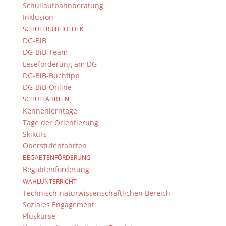
Schullaufbahnberatung
© 2015-2017 Dientzenhofer-Gymnasium Bamberg -
Inklusion
Von Hand erstellt. Mit viel
,
und
!
SCHÜLERBIBLIOTHEK
DG-BiB
DG-BiB-Team
Leseförderung am DG
DG-BiB-Buchtipp
DG-BiB-Online
SCHULFAHRTEN
Kennenlerntage
Tage der Orientierung
Skikurs
Oberstufenfahrten
BEGABTENFÖRDERUNG
Begabtenförderung
WAHLUNTERRICHT
Technisch-naturwissenschaftlichen Bereich
Soziales Engagement
Pluskurse