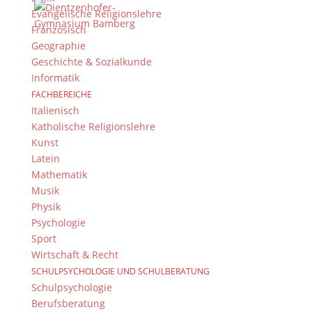
Kontakt
Evangelische Religionslehre
© 2015-2022, Dientzenhofer-Gymnasium Bamberg
Französisch
Geographie
Geschichte & Sozialkunde
Immer Aktuell
Informatik
Bleiben Sie immer auf dem neusten Stand und
FACHBEREICHE
folgen Sie uns auf Twitter
Italienisch
Katholische Religionslehre
Folgen Sie dem
DG RSS Feed
.
Kunst
Latein
Kontakt Webteam
Mathematik
Musik
Kontaktieren Sie das Webteam
hier
.
Physik
Psychologie
Sport
Wirtschaft & Recht
SCHULPSYCHOLOGIE UND SCHULBERATUNG
Schulpsychologie
Berufsberatung