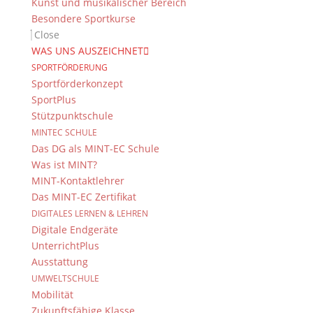
Kunst und musikalischer Bereich
Besondere Sportkurse
Close
WAS UNS AUSZEICHNET
SPORTFÖRDERUNG
Sportförderkonzept
SportPlus
Stützpunktschule
MINTEC SCHULE
Das DG als MINT-EC Schule
Was ist MINT?
MINT-Kontaktlehrer
Das MINT-EC Zertifikat
DIGITALES LERNEN & LEHREN
Digitale Endgeräte
UnterrichtPlus
Ausstattung
UMWELTSCHULE
Mobilität
Zukunftsfähige Klasse