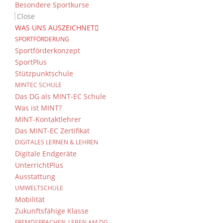
Besondere Sportkurse
Close
WAS UNS AUSZEICHNET
SPORTFÖRDERUNG
Sportförderkonzept
SportPlus
Das DG
Kontakt
Stützpunktschule
MINTEC SCHULE
Dientzenhofer-Gymnasium Bamberg
Senden Si
Das DG als MINT-EC Schule
Feldkirchenstr. 20-22
Was ist MINT?
96052 Bamberg
MINT-Kontaktlehrer
Tel.: +49 (0) 951 93 23 90
Immer A
Das MINT-EC Zertifikat
Fax.: +49 (0) 951 93 23 92 0
DIGITALES LERNEN & LEHREN
Bleiben S
E-Mail:
dg@stadt.bamberg.de
Digitale Endgeräte
Folgen S
UnterrichtPlus
Ausstattung
UMWELTSCHULE
Mobilität
Zukunftsfähige Klasse
FREMDSPRACHEN_LEBEN AM DG