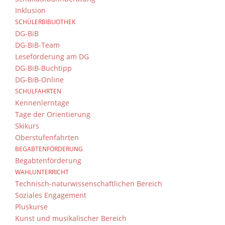
Inklusion
SCHÜLERBIBLIOTHEK
Vera
DG-BiB
DG-BiB-Team
Veranstaltungen
Veranstaltungen
Leseförderung am DG
Veranstaltung
TAG
SUC
Suche
Suche
DG-BiB-Buchtipp
Ansichten-
und
DG-BiB-Online
Navigation
Ansichten,
SCHULFAHRTEN
ANZEIGEN ALS
Kennenlerntage
Navigation
Tage der Orientierung
Skikurs
Oberstufenfahrten
Es sind keine Veranstaltungen für den
22
BEGABTENFÖRDERUNG
Begabtenförderung
WAHLUNTERRICHT
«
Vorheriger Tag
Technisch-naturwissenschaftlichen Bereich
Soziales Engagement
Pluskurse
«
Vorheriger Tag
Kunst und musikalischer Bereich