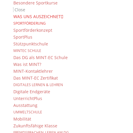
Besondere Sportkurse
Suche
Close
WAS UNS AUSZEICHNET
Veranstaltung Ansichten-
SPORTFÖRDERUNG
Navigation
Sportförderkonzept
SportPlus
Anzeigen als
Stützpunktschule
«
Vorheriger Tag
MINTEC SCHULE
Nächster Tag
»
Das DG als MINT-EC Schule
Was ist MINT?
Ganztägig
MINT-Kontaktlehrer
Projekttag
Das MINT-EC Zertifikat
DIGITALES LERNEN & LEHREN
Juli 28
Digitale Endgeräte
Erfahren Sie mehr »
UnterrichtPlus
«
Vorheriger Tag
Ausstattung
Nächster Tag
»
UMWELTSCHULE
Mobilität
+ Veranstaltungen exportieren
Zukunftsfähige Klasse
Suche
FREMDSPRACHEN_LEBEN AM DG