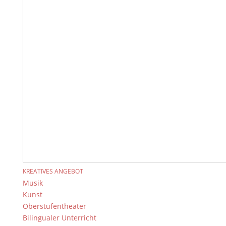
Kontakt & Ansprechpartner
Senden Sie uns Ihre Nachricht.
Impressum & Datenschutz
Impressum
Datenschutzerklärung
Kontakt
© 2015-2022, Dientzenhofer-Gymnasium Bamberg
Immer Aktuell
Bleiben Sie immer auf dem neusten Stand und
folgen Sie uns auf Twitter
Folgen Sie dem
DG RSS Feed
.
Kontakt Webteam
Kontaktieren Sie das Webteam
hier
.
KREATIVES ANGEBOT
Musik
Kunst
Oberstufentheater
Bilingualer Unterricht