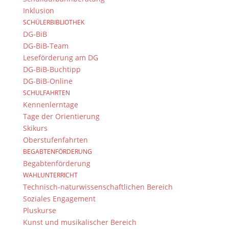
Inklusion
SCHÜLERBIBLIOTHEK
DG-BiB
DG-BiB-Team
Leseförderung am DG
Kalender
DG-BiB-Buchtipp
DG-BiB-Online
SCHULFAHRTEN
Kennenlerntage
Tage der Orientierung
Skikurs
Veranstaltungen für 28.
Oberstufenfahrten
Juli 2026
BEGABTENFÖRDERUNG
Begabtenförderung
Veranstaltungen Suche und
WAHLUNTERRICHT
Ansichten, Navigation
Technisch-naturwissenschaftlichen Bereich
Soziales Engagement
Zeige Veranstaltungen Suche
Veranstaltungen Suche
Pluskurse
Kunst und musikalischer Bereich
Tag