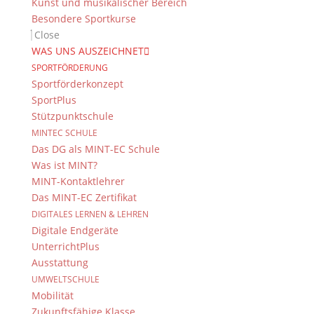
Kunst und musikalischer Bereich
Besondere Sportkurse
Close
WAS UNS AUSZEICHNET
SPORTFÖRDERUNG
Sportförderkonzept
SportPlus
Stützpunktschule
MINTEC SCHULE
Das DG als MINT-EC Schule
Was ist MINT?
MINT-Kontaktlehrer
Das MINT-EC Zertifikat
DIGITALES LERNEN & LEHREN
Digitale Endgeräte
UnterrichtPlus
Ausstattung
UMWELTSCHULE
Mobilität
Zukunftsfähige Klasse