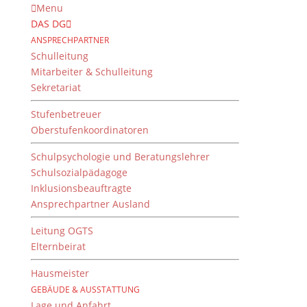
Menu
DAS DG
ANSPRECHPARTNER
Schulleitung
Mitarbeiter & Schulleitung
Sekretariat
Stufenbetreuer
Oberstufenkoordinatoren
Schulpsychologie und Beratungslehrer
Schulsozialpädagoge
Inklusionsbeauftragte
Ansprechpartner Ausland
Mädchen WK4
Stadtmeister
Leitung OGTS
Elternbeirat
von
Dientzenhofer-Gymnasium
|
25. April 2017
Hausmeister
GEBÄUDE & AUSSTATTUNG
Lage und Anfahrt