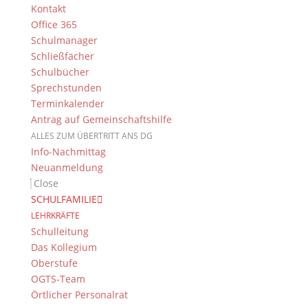
Kontakt
Newsarchiv
Office 365
Schulmanager
Schließfächer
Schulbücher
Sprechstunden
Das DG
Terminkalender
Antrag auf Gemeinschaftshilfe
Dientzenhofer-Gymnasium Bamberg
Feldkirchenstr. 20-22
ALLES ZUM ÜBERTRITT ANS DG
Info-Nachmittag
96052 Bamberg
Neuanmeldung
Tel.: +49 (0) 951 93 23 90
Close
Fax.: +49 (0) 951 93 23 92 0
SCHULFAMILIE
E-Mail:
dg@stadt.bamberg.de
LEHRKRÄFTE
Schulleitung
Das Kollegium
Kontakt & Ansprechpartner
Oberstufe
Senden Sie uns Ihre Nachricht.
OGTS-Team
Örtlicher Personalrat