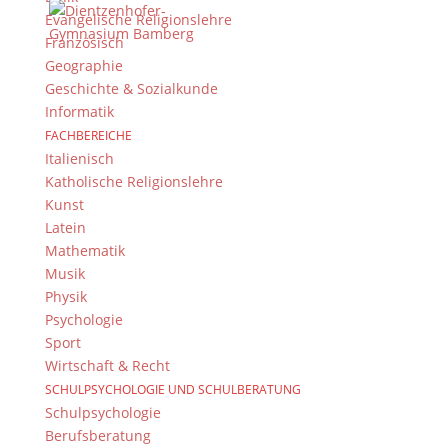
Evangelische Religionslehre
Französisch
Geographie
© 2015-2017 Dientzenhofer-Gymnasium Bamberg -
Geschichte & Sozialkunde
Von Hand erstellt. Mit viel
,
und
!
Informatik
FACHBEREICHE
Italienisch
Katholische Religionslehre
Kunst
Latein
Mathematik
Musik
Physik
Psychologie
Sport
Wirtschaft & Recht
SCHULPSYCHOLOGIE UND SCHULBERATUNG
Schulpsychologie
Berufsberatung