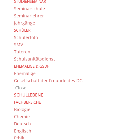
Impressum & Datenschutz
STUDIENSEMINAR
Seminarschule
Impressum
Seminarlehrer
Datenschutzerklärung
Jahrgänge
Kontakt
SCHÜLER
© 2015-2022, Dientzenhofer-Gymnasium Bamberg
Schülerfoto
SMV
Immer Aktuell
Tutoren
Schulsanitätsdienst
Bleiben Sie immer auf dem neusten Stand und
EHEMALIGE & GSDF
folgen Sie uns auf Twitter
Ehemalige
Folgen Sie dem
DG RSS Feed
.
Gesellschaft der Freunde des DG
Close
SCHULLEBEN
Kontakt Webteam
FACHBEREICHE
Kontaktieren Sie das Webteam
hier
.
Biologie
Chemie
Deutsch
Englisch
Ethik