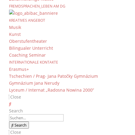
FREMDSPRACHEN_LEBEN AM DG
Magnesium und Salzsäu
Zerteilungsgrad
KREATIVES ANGEBOT
Musik
von
Mai
|
4. November 2017
Kunst
Oberstufentheater
Bilingualer Unterricht
Coaching Seminar
INTERNATIONALE KONTAKTE
Erasmus+
Tschechien / Prag- Jana Patočky Gymnázium
Gymnázium Jana Nerudy
Lyceum / Internat „Radosna Nowina 2000”
Close
Search
Search
Close