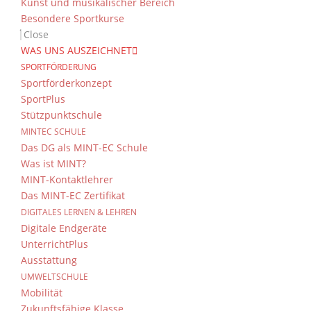
Kunst und musikalischer Bereich
Besondere Sportkurse
Close
WAS UNS AUSZEICHNET
SPORTFÖRDERUNG
Sportförderkonzept
SportPlus
Stützpunktschule
MINTEC SCHULE
Das DG als MINT-EC Schule
Was ist MINT?
MINT-Kontaktlehrer
Das MINT-EC Zertifikat
DIGITALES LERNEN & LEHREN
Digitale Endgeräte
UnterrichtPlus
Ausstattung
UMWELTSCHULE
Mobilität
Zukunftsfähige Klasse