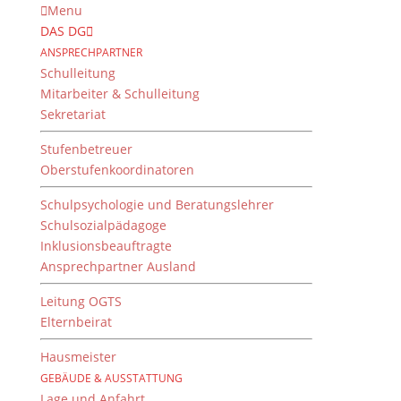
Menu
DAS DG
ANSPRECHPARTNER
Schulleitung
Mitarbeiter & Schulleitung
Sekretariat
Stufenbetreuer
Oberstufenkoordinatoren
Schulpsychologie und Beratungslehrer
Schulsozialpädagoge
Inklusionsbeauftragte
Ansprechpartner Ausland
Ursula Poznanski –
Autorin des Monats
Leitung OGTS
Elternbeirat
von
Dientzenhofer-Gymnasium
|
22. Dezember 2022
Hausmeister
GEBÄUDE & AUSSTATTUNG
Lage und Anfahrt