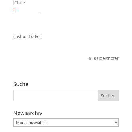
Close
Neueinsteiger in der Erebos Welt ist! Auf alle Fälle
gilt: Unbedingt lesen!
(Joshua Forker)
B. Reidelshöfer
Suche
Newsarchiv
Newsarchiv