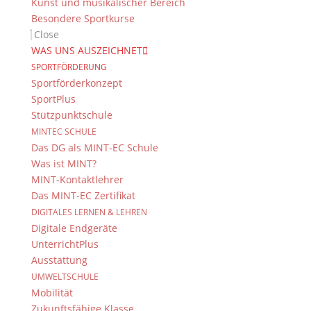
Kunst und musikalischer Bereich
Besondere Sportkurse
Close
WAS UNS AUSZEICHNET
SPORTFÖRDERUNG
Sportförderkonzept
SportPlus
Stützpunktschule
MINTEC SCHULE
Das DG als MINT-EC Schule
Was ist MINT?
MINT-Kontaktlehrer
Das MINT-EC Zertifikat
DIGITALES LERNEN & LEHREN
Digitale Endgeräte
UnterrichtPlus
Ausstattung
UMWELTSCHULE
Mobilität
Zukunftsfähige Klasse