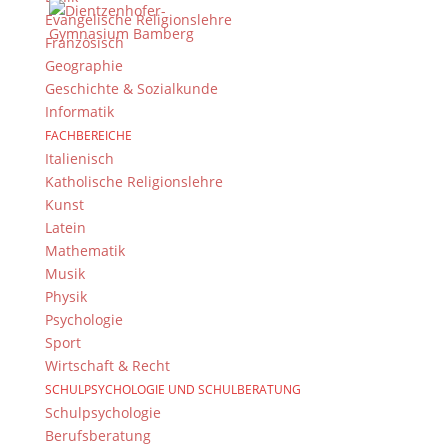
Evangelische Religionslehre
Kontakt Webteam
Französisch
Geographie
Kontaktieren Sie das Webteam
hier
.
Geschichte & Sozialkunde
Informatik
FACHBEREICHE
Italienisch
Katholische Religionslehre
Kunst
Latein
Mathematik
© 2015-2017 Dientzenhofer-Gymnasium Bamberg -
Musik
Von Hand erstellt. Mit viel
,
und
!
Physik
Psychologie
Sport
Wirtschaft & Recht
SCHULPSYCHOLOGIE UND SCHULBERATUNG
Schulpsychologie
Berufsberatung