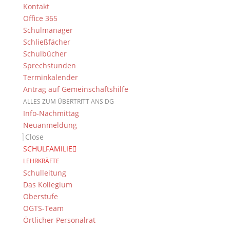
Kontakt
Office 365
Schulmanager
Suche
Schließfächer
Schulbücher
Sprechstunden
Terminkalender
Newsarchiv
Antrag auf Gemeinschaftshilfe
Newsarchiv
ALLES ZUM ÜBERTRITT ANS DG
Info-Nachmittag
Neuanmeldung
Close
SCHULFAMILIE
LEHRKRÄFTE
Das DG
Schulleitung
Dientzenhofer-Gymnasium Bamberg
Das Kollegium
Feldkirchenstr. 20-22
Oberstufe
96052 Bamberg
OGTS-Team
Örtlicher Personalrat
Tel.: +49 (0) 951 93 23 90