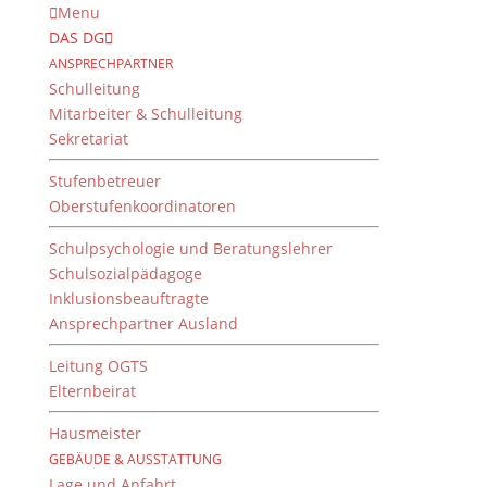
Menu
DAS DG
ANSPRECHPARTNER
Schulleitung
Mitarbeiter & Schulleitung
Sekretariat
Stufenbetreuer
Oberstufenkoordinatoren
Schulpsychologie und Beratungslehrer
Schulsozialpädagoge
Inklusionsbeauftragte
Ansprechpartner Ausland
Sportökonomie am DG
Leitung OGTS
von
Dientzenhofer-Gymnasium
|
25. Juli 2018
Elternbeirat
Hausmeister
GEBÄUDE & AUSSTATTUNG
Die beiden W-Seminare “Ökonomie und Sport” der
Lage und Anfahrt
Q11 erhielten Besuch vom ehemaligen DG-Schüler