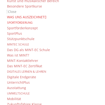
Kunst und musikalischer Bereich
Besondere Sportkurse
Close
WAS UNS AUSZEICHNET
SPORTFÖRDERUNG
Sportförderkonzept
SportPlus
Stützpunktschule
MINTEC SCHULE
Das DG als MINT-EC Schule
Was ist MINT?
MINT-Kontaktlehrer
Das MINT-EC Zertifikat
DIGITALES LERNEN & LEHREN
Digitale Endgeräte
UnterrichtPlus
Ausstattung
UMWELTSCHULE
Mobilität
Zukunftsfähige Klasse