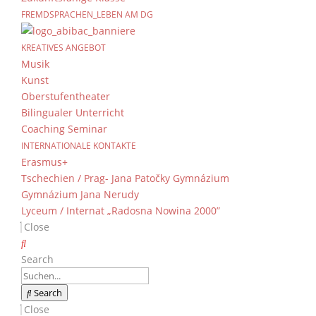
FREMDSPRACHEN_LEBEN AM DG
Aufbau des Atlas
KREATIVES ANGEBOT
von
Dientzenhofer-Gymnasium
|
17. Novembe
Musik
Kunst
Oberstufentheater
Bilingualer Unterricht
Coaching Seminar
INTERNATIONALE KONTAKTE
Erasmus+
Tschechien / Prag- Jana Patočky Gymnázium
Gymnázium Jana Nerudy
Lyceum / Internat „Radosna Nowina 2000”
Close
Search
Search
Close