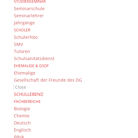
STUDIENSEMINAR
Seminarschule
Seminarlehrer
Jahrgänge
SCHÜLER
Schülerfoto
SMV
Tutoren
Schulsanitätsdienst
EHEMALIGE & GSDF
Ehemalige
Gesellschaft der Freunde des DG
Close
SCHULLEBEN
FACHBEREICHE
Biologie
Chemie
Deutsch
Englisch
Gärung
Ethik