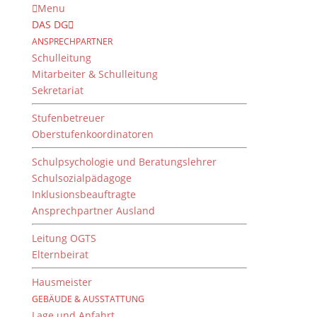
Menu
DAS DG
ANSPRECHPARTNER
Schulleitung
Mitarbeiter & Schulleitung
Sekretariat
Stufenbetreuer
Oberstufenkoordinatoren
Schulpsychologie und Beratungslehrer
Schulsozialpädagoge
Inklusionsbeauftragte
Ansprechpartner Ausland
Die 10c braut Bier mit
Frau Bier
Leitung OGTS
Elternbeirat
3. April 2022
Hausmeister
GEBÄUDE & AUSSTATTUNG
Lage und Anfahrt