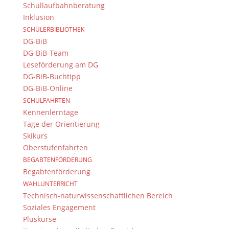
Schullaufbahnberatung
von geschätz1 11°Plato berechneten wir eine
Inklusion
Biersteuer von 69 Cent.
SCHÜLERBIBLIOTHEK
DG-BiB
DG-BiB-Team
Benjamin A., 10c und Catja Bier
Leseförderung am DG
DG-BiB-Buchtipp
Spendenaktion II –
DG-BiB-Online
SCHULFAHRTEN
Frühjahrsblumen in den
Kennenlerntage
Farben der Ukraine
Tage der Orientierung
Skikurs
17. März 2022
Oberstufenfahrten
BEGABTENFÖRDERUNG
Begabtenförderung
Auch die zweite Spendenaktion am DG hat eine
WAHLUNTERRICHT
großartige Unterstützung erfahren:
Technisch-naturwissenschaftlichen Bereich
Soziales Engagement
Zum einen wurden uns fast 300 Töpfe mit Primeln
Pluskurse
und Stiefmütterchen geschenkt! Ein herzliches