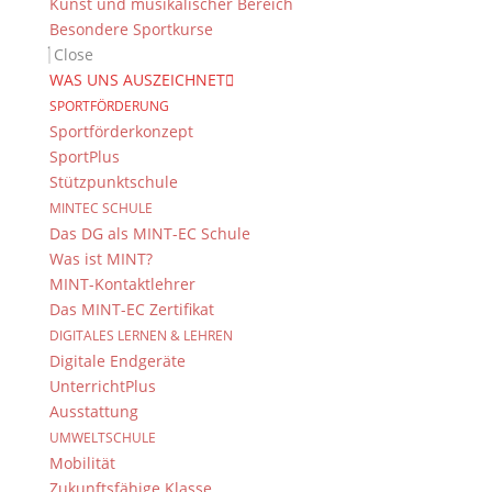
Kunst und musikalischer Bereich
Besondere Sportkurse
Close
WAS UNS AUSZEICHNET
SPORTFÖRDERUNG
Sportförderkonzept
SportPlus
Stützpunktschule
MINTEC SCHULE
Das DG als MINT-EC Schule
Was ist MINT?
MINT-Kontaktlehrer
Das MINT-EC Zertifikat
DIGITALES LERNEN & LEHREN
Digitale Endgeräte
UnterrichtPlus
Ausstattung
UMWELTSCHULE
Mobilität
Zukunftsfähige Klasse