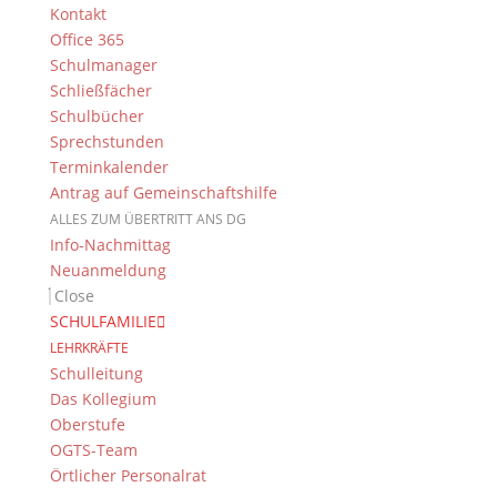
Goyas bezieht, oder wie man sich die Entstehung
Kontakt
einer ihrer Romane vorzustellen hat. Nach eine
Office 365
intensiven Recherche wächst die Autorin gleichsam
Schulmanager
emotional in die Figuren hinein und kann so
Schließfächer
plastisch deren Denken und Handeln erzählen. Auch
Schulbücher
Spuren ihrer eigenen Biografie lassen sich in den
Sprechstunden
Romanen finden. So stammt das Vorbild für den
Terminkalender
Staatssekretär, der im Roman sterben muss, aus der
Antrag auf Gemeinschaftshilfe
Nachbarschaft des Elternhauses. Und der Ausruf der
ALLES ZUM ÜBERTRITT ANS DG
Protagonistin, sie sei das „mutigste Kind der Welt“,
Info-Nachmittag
ist eine Hommage auf die Familienanekdote über ein
Neuanmeldung
„Abenteuer“ der jungen Tanja Kinkel am Strand von
Close
Sylt. Diese warmherzige Art der Autorin begeisterte
SCHULFAMILIE
denn auch alle Anwesenden und sorgte entgegen
LEHRKRÄFTE
der Eiseskälte draußen für eine äußerst angenehme
Schulleitung
Atmosphäre.
Das Kollegium
Oberstufe
Am Ende blieb noch Zeit, sich eine Autogrammkarte
OGTS-Team
zu holen oder ein Buch signieren zu lassen.
Örtlicher Personalrat
Außerdem spendete Tanja Kinkel der