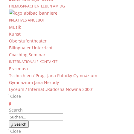
FREMDSPRACHEN_LEBEN AM DG
Besuch der 10d in Pie
KREATIVES ANGEBOT
von
Dientzenhofer-Gymnasium
|
28. Juli 2025
Musik
Kunst
Oberstufentheater
Nachdem wir vor den Osterferien unsere poln
Bilingualer Unterricht
hatten, machten wir uns in der Woche vor den
Coaching Seminar
Als wir uns am Freitag vor dem Bus versammel
INTERNATIONALE KONTAKTE
Erasmus+
konnte es los gehen. Sofort packten wir die 
Tschechien / Prag- Jana Patočky Gymnázium
und spaßigen Busfahrt waren wir froh, als w
Gymnázium Jana Nerudy
groß, nicht zuletzt wegen des herzlichen Emp
Lyceum / Internat „Radosna Nowina 2000”
Abendessen wurde noch einmal deutlich, wie 
Close
Familien, die in ganz Polen verteilt wohnten.
Das Wochenende verbrachten wir, wie in Deut
Search
Übernachtungspartys, ein Besuch im Horror
wir am Sonntag nach Piekary zurückgekehrt. Mi
Search
Close
Am Montag stand ein Besuch in Krakow mit ei