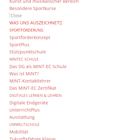
Kunst und musikalischer Bereich
Besondere Sportkurse
Close
WAS UNS AUSZEICHNET
SPORTFÖRDERUNG
Sportförderkonzept
SportPlus
Stützpunktschule
MINTEC SCHULE
Das DG als MINT-EC Schule
Was ist MINT?
MINT-Kontaktlehrer
Das MINT-EC Zertifikat
DIGITALES LERNEN & LEHREN
Digitale Endgeräte
UnterrichtPlus
Ausstattung
UMWELTSCHULE
Mobilität
Zukunftsfähige Klasse