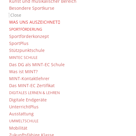
Kunst und musikalischer Bereich
Besondere Sportkurse
Close
WAS UNS AUSZEICHNET
SPORTFÖRDERUNG
Sportförderkonzept
SportPlus
Stützpunktschule
MINTEC SCHULE
Das DG als MINT-EC Schule
Was ist MINT?
MINT-Kontaktlehrer
Das MINT-EC Zertifikat
DIGITALES LERNEN & LEHREN
Digitale Endgeräte
UnterrichtPlus
Ausstattung
UMWELTSCHULE
Mobilität
Zukunftsfähige Klasse