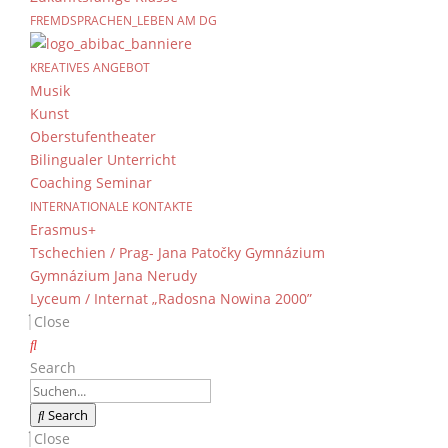
FREMDSPRACHEN_LEBEN AM DG
KREATIVES ANGEBOT
Musik
Kunst
Oberstufentheater
Bilingualer Unterricht
Coaching Seminar
INTERNATIONALE KONTAKTE
Erasmus+
Tschechien / Prag- Jana Patočky Gymnázium
Gymnázium Jana Nerudy
Lyceum / Internat „Radosna Nowina 2000”
Close
Search
Search
Close