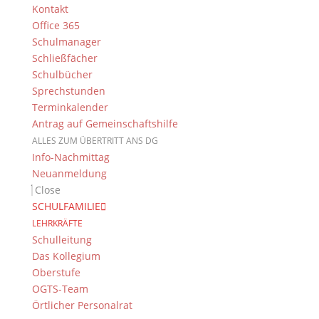
Berufsinformationstag
Kontakt
für die 12. Jahrgangsstufe
Office 365
von DG und CG in
Schulmanager
Schließfächer
Zusammenarbeit mit den
Schulbücher
Rotary-Clubs und Inner
Sprechstunden
Wheel Bamberg
Terminkalender
Antrag auf Gemeinschaftshilfe
9. Februar 2026
ALLES ZUM ÜBERTRITT ANS DG
Info-Nachmittag
Neuanmeldung
Close
Dieses Schuljahr war das Clavius-Gymnasium
SCHULFAMILIE
Gastgeber des gemeinsamen Berufsinfotages, der im
LEHRKRÄFTE
Rahmen des Aufbaumoduls zur beruflichen
Schulleitung
Orientierung (ABO) für die 12. Jahrgangsstufen der
Das Kollegium
beiden Gymnasien stattfand.
Oberstufe
OGTS-Team
In zwei aufeinanderfolgenden Runden erhielten die
Örtlicher Personalrat
Teilnehmenden praxisnahe Einblicke in