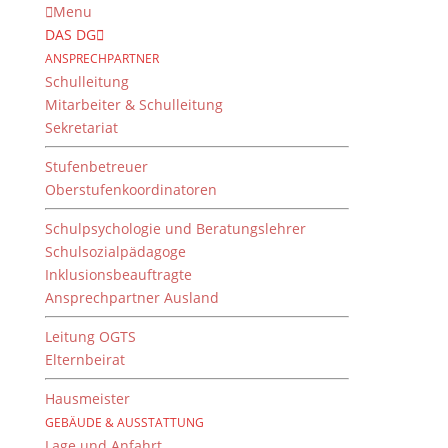
Menu
DAS DG
ANSPRECHPARTNER
Schulleitung
Mitarbeiter & Schulleitung
Sekretariat
Stufenbetreuer
Oberstufenkoordinatoren
Schulpsychologie und Beratungslehrer
Schulsozialpädagoge
Inklusionsbeauftragte
Ansprechpartner Ausland
Bewerbungstraining der
Q12 durch Schaeffler
Leitung OGTS
Elternbeirat
29. Juli 2026
Hausmeister
GEBÄUDE & AUSSTATTUNG
Lage und Anfahrt