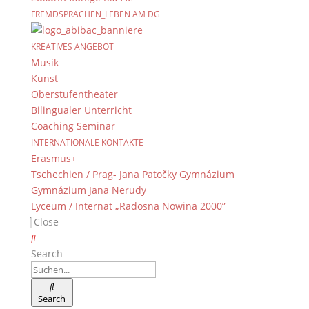
Berufsorientierung durch
FREMDSPRACHEN_LEBEN AM DG
Bosch Bamberg
KREATIVES ANGEBOT
28. Juli 2025
Musik
Kunst
Oberstufentheater
Aufgeteilt in drei Gruppen erhielt die gesamte 12.
Bilingualer Unterricht
Jahrgangsstufe des DG von Jürgen Winkler,
Coaching Seminar
Ausbildungsleiter bei Bosch, interessante
INTERNATIONALE KONTAKTE
Informationen über das Unternehmen, Ausbildungs-
Erasmus+
und Studiumsmöglichkeiten. Die vielen Tipps und
Tschechien / Prag- Jana Patočky Gymnázium
Tricks rund um den Bewerbungsprozess rundeten
Gymnázium Jana Nerudy
den äußerst informativen Vortrag ab.
Lyceum / Internat „Radosna Nowina 2000”
Close
Für die Fachschaft WR: Alexandra Fuß
Search
Search