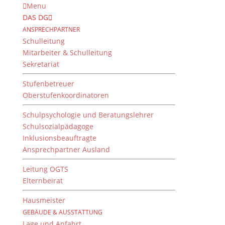
Menu
DAS DG
ANSPRECHPARTNER
Schulleitung
Mitarbeiter & Schulleitung
Sekretariat
Stufenbetreuer
Oberstufenkoordinatoren
Schulpsychologie und Beratungslehrer
Schulsozialpädagoge
Inklusionsbeauftragte
Ansprechpartner Ausland
DG-Bib Podcast: Mit
Jonas zu den Swifts
Leitung OGTS
Elternbeirat
von
Dientzenhofer-Gymnasium
|
3. Februar 2025
Hausmeister
GEBÄUDE & AUSSTATTUNG
Lage und Anfahrt