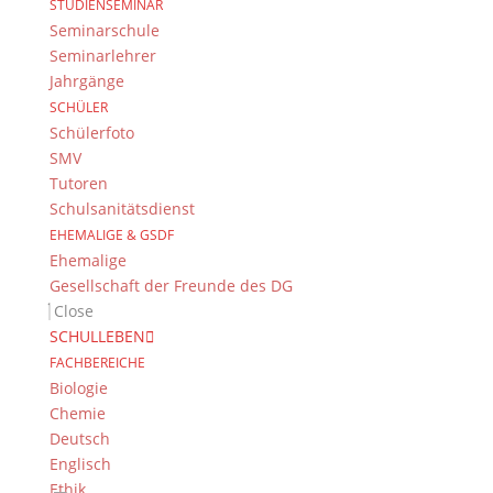
STUDIENSEMINAR
Seminarschule
Impressum & Datenschutz
Seminarlehrer
Impressum
Jahrgänge
Datenschutzerklärung
SCHÜLER
Kontakt
Schülerfoto
© 2015-2022, Dientzenhofer-Gymnasium Bamberg
SMV
Tutoren
Schulsanitätsdienst
Immer Aktuell
EHEMALIGE & GSDF
Bleiben Sie immer auf dem neusten Stand und
Ehemalige
folgen Sie uns auf Twitter
Gesellschaft der Freunde des DG
Close
Folgen Sie dem
DG RSS Feed
.
SCHULLEBEN
FACHBEREICHE
Kontakt Webteam
Biologie
Kontaktieren Sie das Webteam
hier
.
Chemie
Deutsch
Englisch
Ethik