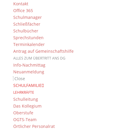
Kontakt
Newsarchiv
Office 365
Newsarchiv
Schulmanager
Schließfächer
Schulbücher
Sprechstunden
Terminkalender
Antrag auf Gemeinschaftshilfe
Das DG
ALLES ZUM ÜBERTRITT ANS DG
Dientzenhofer-Gymnasium Bamberg
Info-Nachmittag
Feldkirchenstr. 20-22
Neuanmeldung
96052 Bamberg
Close
SCHULFAMILIE
Tel.: +49 (0) 951 93 23 90
Fax.: +49 (0) 951 93 23 92 0
LEHRKRÄFTE
Schulleitung
E-Mail:
dg@stadt.bamberg.de
Das Kollegium
Oberstufe
Kontakt & Ansprechpartner
OGTS-Team
Örtlicher Personalrat
Senden Sie uns Ihre Nachricht.