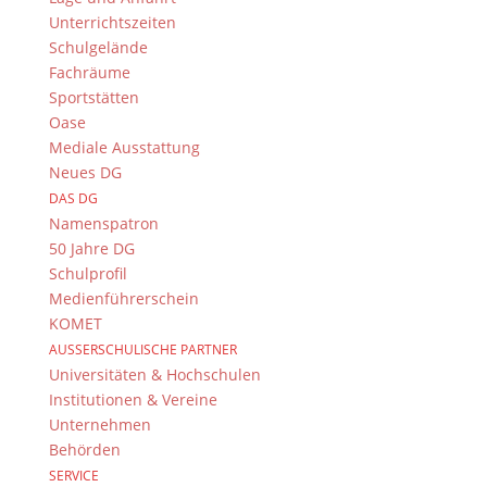
Einen spannend-witziger Krimi rund um ein
Unterrichtszeiten
vorzügliches Verbrechen – vorgestellt von unserem
Schulgelände
jüngsten DG-BiB-Mitglied! Klick rein!
Fachräume
Sportstätten
Oase
Mediale Ausstattung
Neues DG
DAS DG
Namenspatron
50 Jahre DG
Schulprofil
Bildquelle Titelbild: https://www.loewe-
Medienführerschein
verlag.de/_cover_media/titel/290b/11026.jpg
KOMET
AUSSERSCHULISCHE PARTNER
Universitäten & Hochschulen
Institutionen & Vereine
Suche
Unternehmen
Behörden
SERVICE