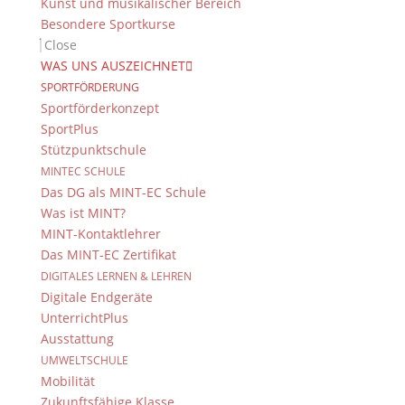
Kunst und musikalischer Bereich
Besondere Sportkurse
Close
WAS UNS AUSZEICHNET
SPORTFÖRDERUNG
Sportförderkonzept
SportPlus
Stützpunktschule
MINTEC SCHULE
Das DG als MINT-EC Schule
Was ist MINT?
MINT-Kontaktlehrer
Das MINT-EC Zertifikat
DIGITALES LERNEN & LEHREN
Digitale Endgeräte
UnterrichtPlus
Ausstattung
UMWELTSCHULE
Mobilität
Zukunftsfähige Klasse