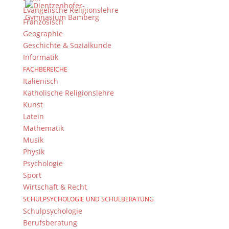
Evangelische Religionslehre
Französisch
Geographie
Geschichte & Sozialkunde
© 2015-2017 Dientzenhofer-Gymnasium Bamberg -
Informatik
Von Hand erstellt. Mit viel
,
und
!
FACHBEREICHE
Italienisch
Katholische Religionslehre
Kunst
Latein
Mathematik
Musik
Physik
Psychologie
Sport
Wirtschaft & Recht
SCHULPSYCHOLOGIE UND SCHULBERATUNG
Schulpsychologie
Berufsberatung