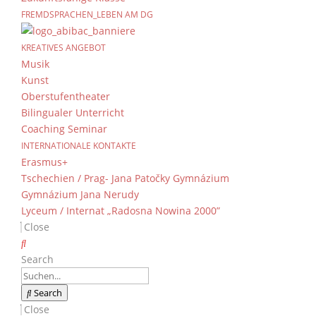
FREMDSPRACHEN_LEBEN AM DG
Die Hühner kommen!
KREATIVES ANGEBOT
von
Dientzenhofer-Gymnasium
|
21. April 202
Musik
Kunst
Oberstufentheater
6 K
Bilingualer Unterricht
Coaching Seminar
Vo
INTERNATIONALE KONTAKTE
Die 6. Klassen werden die Hühner in dieser Zei
Erasmus+
Huhn und Eier lernen! Die vier Damen werden i
Tschechien / Prag- Jana Patočky Gymnázium
bekommen und uns hoffentlich mit vielen Eier
Gymnázium Jana Nerudy
Lyceum / Internat „Radosna Nowina 2000”
Close
Search
Search
Close