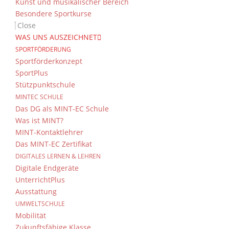
Kunst und musikalischer Bereich
Besondere Sportkurse
Close
WAS UNS AUSZEICHNET
SPORTFÖRDERUNG
Sportförderkonzept
SportPlus
Stützpunktschule
MINTEC SCHULE
Das DG als MINT-EC Schule
Was ist MINT?
MINT-Kontaktlehrer
Das MINT-EC Zertifikat
DIGITALES LERNEN & LEHREN
Digitale Endgeräte
UnterrichtPlus
Ausstattung
UMWELTSCHULE
Mobilität
Zukunftsfähige Klasse