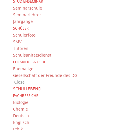
STUDIENSEMINAR
Seminarschule
Seminarlehrer
Die Erinnerung an die NS-Verbrechen soll deren
Jahrgänge
Opfer vor dem Vergessen schützen, ihre Würde
SCHÜLER
bewahren und uns dazu ermuntern, der
Schülerfoto
Wiederholung ähnlicher Verbrechen
SMV
entgegenzuwirken.
Tutoren
Schulsanitätsdienst
EHEMALIGE & GSDF
Von Rafael Rempe
Ehemalige
Gesellschaft der Freunde des DG
Close
SCHULLEBEN
Suche
FACHBEREICHE
Biologie
Chemie
Deutsch
Newsarchiv
Englisch
Newsarchiv
Ethik