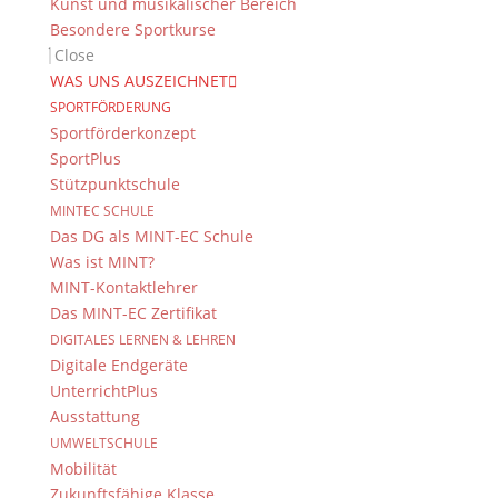
Kunst und musikalischer Bereich
Besondere Sportkurse
Close
© 2015-2017 Dientzenhofer-Gymnasium Bamberg -
WAS UNS AUSZEICHNET
Von Hand erstellt. Mit viel
,
und
!
SPORTFÖRDERUNG
Sportförderkonzept
SportPlus
Stützpunktschule
MINTEC SCHULE
Das DG als MINT-EC Schule
Was ist MINT?
MINT-Kontaktlehrer
Das MINT-EC Zertifikat
DIGITALES LERNEN & LEHREN
Digitale Endgeräte
UnterrichtPlus
Ausstattung
UMWELTSCHULE
Mobilität
Zukunftsfähige Klasse