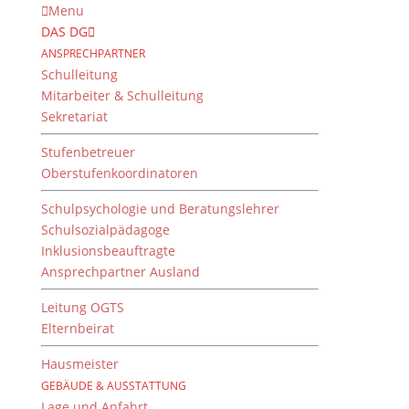
Menu
DAS DG
ANSPRECHPARTNER
Schulleitung
Mitarbeiter & Schulleitung
Sekretariat
Stufenbetreuer
Oberstufenkoordinatoren
Schulpsychologie und Beratungslehrer
Schulsozialpädagoge
Inklusionsbeauftragte
Ansprechpartner Ausland
Erinnerung an den 9.
November 1938
Leitung OGTS
Elternbeirat
(„Reichspogromnacht“)
Hausmeister
von
Dientzenhofer-Gymnasium
|
10. November 2023
GEBÄUDE & AUSSTATTUNG
Lage und Anfahrt