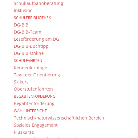
Impressum
Schullaufbahnberatung
Datenschutzerklärung
Inklusion
Kontakt
SCHÜLERBIBLIOTHEK
© 2015-2022, Dientzenhofer-Gymnasium Bamberg
DG-BiB
DG-BiB-Team
Leseförderung am DG
Immer Aktuell
DG-BiB-Buchtipp
Bleiben Sie immer auf dem neusten Stand und
DG-BiB-Online
folgen Sie uns auf Twitter
SCHULFAHRTEN
Kennenlerntage
Folgen Sie dem
DG RSS Feed
.
Tage der Orientierung
Skikurs
Kontakt Webteam
Oberstufenfahrten
BEGABTENFÖRDERUNG
Kontaktieren Sie das Webteam
hier
.
Begabtenförderung
WAHLUNTERRICHT
Technisch-naturwissenschaftlichen Bereich
Soziales Engagement
Pluskurse