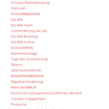
Schullaufbahnberatung
© 2015-2017 Dientzenhofer-Gymnasium Bamberg -
Inklusion
Von Hand erstellt. Mit viel
,
und
!
SCHÜLERBIBLIOTHEK
DG-BiB
DG-BiB-Team
Leseförderung am DG
DG-BiB-Buchtipp
DG-BiB-Online
SCHULFAHRTEN
Kennenlerntage
Tage der Orientierung
Skikurs
Oberstufenfahrten
BEGABTENFÖRDERUNG
Begabtenförderung
WAHLUNTERRICHT
Technisch-naturwissenschaftlichen Bereich
Soziales Engagement
Pluskurse