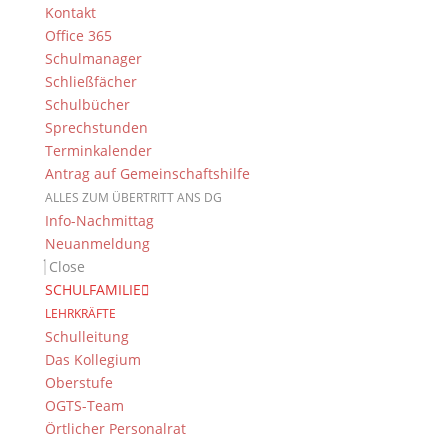
Kontakt
wichtige Grundlage im Hinblick auf den geplanten
Office 365
Neubau (Baubeginn frühestens im Jahr 2028).
Schulmanager
Schließfächer
Schulbücher
Bei den Schülerinnen und Schülern der 11.
Sprechstunden
Jahrgangsstufe fand das neue Gebäude mit seiner
Terminkalender
angenehmen Lernatmosphäre großen Anklang.
Antrag auf Gemeinschaftshilfe
Nadine Kaiser
ALLES ZUM ÜBERTRITT ANS DG
Info-Nachmittag
Neuanmeldung
Close
Suche
SCHULFAMILIE
LEHRKRÄFTE
Schulleitung
Das Kollegium
Newsarchiv
Oberstufe
OGTS-Team
Newsarchiv
Örtlicher Personalrat