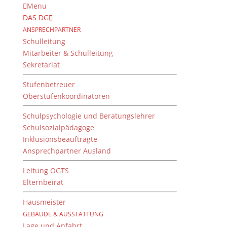
Menu
DAS DG
ANSPRECHPARTNER
Schulleitung
Mitarbeiter & Schulleitung
Sekretariat
Stufenbetreuer
Oberstufenkoordinatoren
Schulpsychologie und Beratungslehrer
Schulsozialpädagoge
Inklusionsbeauftragte
Ansprechpartner Ausland
Erweiterungsbau Am
Heidelsteig
Leitung OGTS
Elternbeirat
von
Jens Bodenstab
|
26. Februar 2026
Hausmeister
GEBÄUDE & AUSSTATTUNG
Lage und Anfahrt