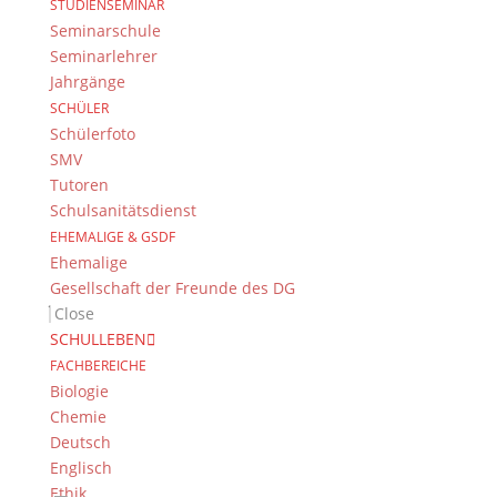
STUDIENSEMINAR
Seminarschule
Seminarlehrer
Jahrgänge
Das DG
SCHÜLER
Dientzenhofer-Gymnasium Bamberg
Schülerfoto
Feldkirchenstr. 20-22
SMV
96052 Bamberg
Tutoren
Schulsanitätsdienst
Tel.: +49 (0) 951 93 23 90
EHEMALIGE & GSDF
Fax.: +49 (0) 951 93 23 92 0
Ehemalige
E-Mail:
dg@stadt.bamberg.de
Gesellschaft der Freunde des DG
Close
SCHULLEBEN
Kontakt & Ansprechpartner
FACHBEREICHE
Senden Sie uns Ihre Nachricht.
Biologie
Chemie
Impressum & Datenschutz
Deutsch
Englisch
Impressum
Ethik
Datenschutzerklärung