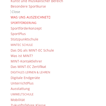
Kunst und musikalischer Bereich
Besondere Sportkurse
Close
WAS UNS AUSZEICHNET
SPORTFÖRDERUNG
Sportförderkonzept
SportPlus
Stützpunktschule
MINTEC SCHULE
Das DG als MINT-EC Schule
Was ist MINT?
MINT-Kontaktlehrer
Das MINT-EC Zertifikat
DIGITALES LERNEN & LEHREN
Digitale Endgeräte
UnterrichtPlus
Ausstattung
UMWELTSCHULE
Mobilität
Zukunftsfähige Klasse