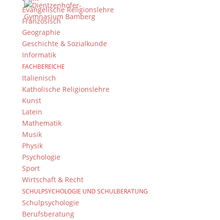
Evangelische Religionslehre
Kontakt
Französisch
© 2015-2022, Dientzenhofer-Gymnasium Bamberg
Geographie
Geschichte & Sozialkunde
Immer Aktuell
Informatik
FACHBEREICHE
Bleiben Sie immer auf dem neusten Stand und
Italienisch
folgen Sie uns auf Twitter
Katholische Religionslehre
Folgen Sie dem
DG RSS Feed
.
Kunst
Latein
Kontakt Webteam
Mathematik
Musik
Kontaktieren Sie das Webteam
hier
.
Physik
Psychologie
Sport
Wirtschaft & Recht
SCHULPSYCHOLOGIE UND SCHULBERATUNG
Schulpsychologie
Berufsberatung