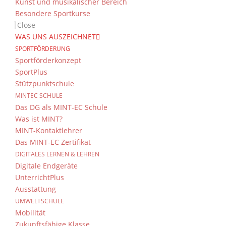
Kunst und musikalischer Bereich
Besondere Sportkurse
Close
WAS UNS AUSZEICHNET
SPORTFÖRDERUNG
Sportförderkonzept
SportPlus
Stützpunktschule
MINTEC SCHULE
Das DG als MINT-EC Schule
Was ist MINT?
MINT-Kontaktlehrer
Das MINT-EC Zertifikat
DIGITALES LERNEN & LEHREN
Digitale Endgeräte
UnterrichtPlus
Ausstattung
UMWELTSCHULE
Mobilität
Zukunftsfähige Klasse