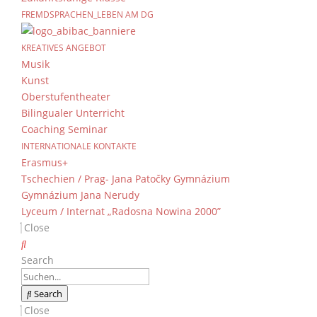
FREMDSPRACHEN_LEBEN AM DG
Herzlich Willkommen
KREATIVES ANGEBOT
von
Jens Bodenstab
|
12. August 2025
Musik
Kunst
Oberstufentheater
Wir begrüßen als neue Lehrkräfte an unserer 
Bilingualer Unterricht
(vlnr):
Coaching Seminar
StR’in Carina Merklein (F/Geo/Sw), StR’in Julia
INTERNATIONALE KONTAKTE
(Ch/B, Mitarbeiterin in der Schulleitung), StR 
Erasmus+
Dippold (Ch/B).
Tschechien / Prag- Jana Patočky Gymnázium
Gymnázium Jana Nerudy
Lyceum / Internat „Radosna Nowina 2000”
Close
Search
Search
Close