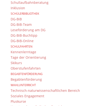
Schullaufbahnberatung
© 2015-2017 Dientzenhofer-Gymnasium Bamberg -
Inklusion
Von Hand erstellt. Mit viel
,
und
!
SCHÜLERBIBLIOTHEK
DG-BiB
DG-BiB-Team
Leseförderung am DG
DG-BiB-Buchtipp
DG-BiB-Online
SCHULFAHRTEN
Kennenlerntage
Tage der Orientierung
Skikurs
Oberstufenfahrten
BEGABTENFÖRDERUNG
Begabtenförderung
WAHLUNTERRICHT
Technisch-naturwissenschaftlichen Bereich
Soziales Engagement
Pluskurse