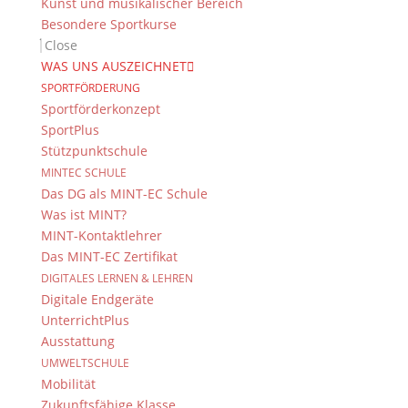
Kunst und musikalischer Bereich
Besondere Sportkurse
Close
WAS UNS AUSZEICHNET
SPORTFÖRDERUNG
Sportförderkonzept
SportPlus
Stützpunktschule
MINTEC SCHULE
Das DG als MINT-EC Schule
Was ist MINT?
MINT-Kontaktlehrer
Das MINT-EC Zertifikat
DIGITALES LERNEN & LEHREN
Digitale Endgeräte
UnterrichtPlus
Ausstattung
UMWELTSCHULE
Mobilität
Zukunftsfähige Klasse