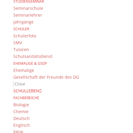
STUDIENSEMINAR
Seminarschule
Seminarlehrer
Jahrgänge
Das DG
SCHÜLER
Schülerfoto
Dientzenhofer-Gymnasium Bamberg
SMV
Feldkirchenstr. 20-22
Tutoren
96052 Bamberg
Schulsanitätsdienst
Tel.: +49 (0) 951 93 23 90
EHEMALIGE & GSDF
Fax.: +49 (0) 951 93 23 92 0
Ehemalige
E-Mail:
dg@stadt.bamberg.de
Gesellschaft der Freunde des DG
Close
SCHULLEBEN
Kontakt & Ansprechpartner
FACHBEREICHE
Senden Sie uns Ihre Nachricht.
Biologie
Chemie
Impressum & Datenschutz
Deutsch
Englisch
Impressum
Ethik