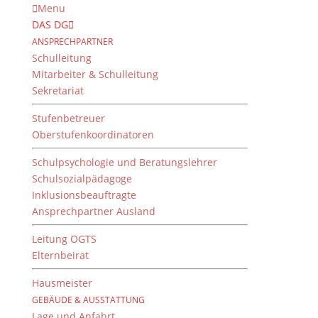
Menu
DAS DG
ANSPRECHPARTNER
Schulleitung
Mitarbeiter & Schulleitung
Sekretariat
Stufenbetreuer
Oberstufenkoordinatoren
Schulpsychologie und Beratungslehrer
Schulsozialpädagoge
Inklusionsbeauftragte
Ansprechpartner Ausland
Hohe Wertschätzung am
DG-Ehrungsabend
Leitung OGTS
Elternbeirat
von
Dientzenhofer-Gymnasium
|
20. Juli 2016
Hausmeister
GEBÄUDE & AUSSTATTUNG
Lage und Anfahrt