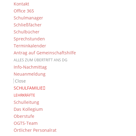
Kontakt
die von Herrn Weismantel (Gesellschaft der DG-
Office 365
Freunde) geehrt wurden.
Schulmanager
Last but not least der Sport: Neben Einzelsportlern
Schließfächer
standen die Jüngsten (WK IV) im Mittelpunkt: Die DG-
Schulbücher
Jungen wurden im Basketball Bayerischer Meister
Sprechstunden
und „Vize“ in der Leichtathletik.
Terminkalender
Antrag auf Gemeinschaftshilfe
Herzliche Gratulation an alle „Geehrten“!
ALLES ZUM ÜBERTRITT ANS DG
Info-Nachmittag
Neuanmeldung
Close
Suche
SCHULFAMILIE
LEHRKRÄFTE
Schulleitung
Das Kollegium
Newsarchiv
Oberstufe
OGTS-Team
Newsarchiv
Örtlicher Personalrat