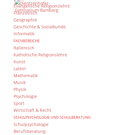
Datenschutzerklärung
Evangelische Religionslehre
Kontakt
Französisch
© 2015-2022, Dientzenhofer-Gymnasium Bamberg
Geographie
Geschichte & Sozialkunde
Immer Aktuell
Informatik
FACHBEREICHE
Bleiben Sie immer auf dem neusten Stand und
Italienisch
folgen Sie uns auf Twitter
Katholische Religionslehre
Folgen Sie dem
DG RSS Feed
.
Kunst
Latein
Mathematik
Kontakt Webteam
Musik
Kontaktieren Sie das Webteam
hier
.
Physik
Psychologie
Sport
Wirtschaft & Recht
SCHULPSYCHOLOGIE UND SCHULBERATUNG
Schulpsychologie
Berufsberatung