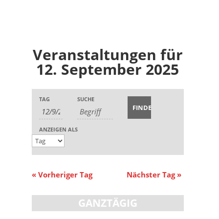
Veranstaltungen für
12. September 2025
Veranstaltungen
Veranstaltungen
Veranstaltung
TAG
SUCHE
Suche
Suche
Ansichten-
und
Navigation
Ansichten,
ANZEIGEN ALS
Navigation
«
Vorheriger Tag
Nächster Tag
»
GANZTÄGIG