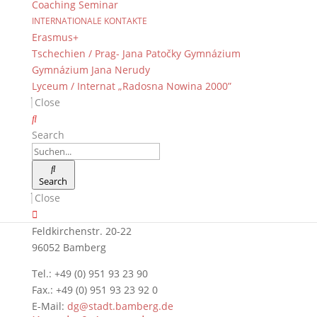
Suche
Coaching Seminar
INTERNATIONALE KONTAKTE
Erasmus+
Tschechien / Prag- Jana Patočky Gymnázium
Gymnázium Jana Nerudy
Newsarchiv
Lyceum / Internat „Radosna Nowina 2000”
Newsarchiv
Close
Search
Search
Das DG
Close
Dientzenhofer-Gymnasium Bamberg
Feldkirchenstr. 20-22
96052 Bamberg
Tel.: +49 (0) 951 93 23 90
Fax.: +49 (0) 951 93 23 92 0
E-Mail:
dg@stadt.bamberg.de