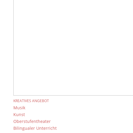
24
25
26
27
28
29
30
31
1
2
3
4
5
6
«
Juli
September
»
KREATIVES ANGEBOT
+ VERANSTALTUNGEN EXPORTIEREN
Musik
Kunst
Oberstufentheater
Bilingualer Unterricht