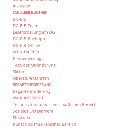
Inklusion
SCHÜLERBIBLIOTHEK
DG-BiB
DG-BiB-Team
Leseförderung am DG
Kalender
DG-BiB-Buchtipp
DG-BiB-Online
SCHULFAHRTEN
Kennenlerntage
Tage der Orientierung
Skikurs
Veranstaltungen für August
Oberstufenfahrten
2026
› Allgemeine Termine
BEGABTENFÖRDERUNG
Begabtenförderung
Veranstaltungen
Veranstaltungen
WAHLUNTERRICHT
Veranstaltung
VERANSTALTUNGEN
SUCHE
Suche
Suche
Technisch-naturwissenschaftlichen Bereich
IN
Ansichten-
Soziales Engagement
und
Navigation
Pluskurse
Ansichten,
ANZEIGEN ALS
Kunst und musikalischer Bereich