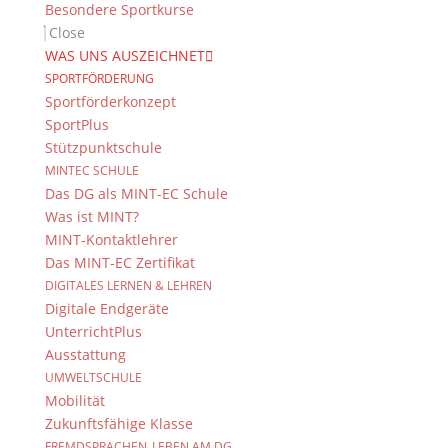
Navigation
Besondere Sportkurse
Close
WAS UNS AUSZEICHNET
SPORTFÖRDERUNG
Keine passenden Veranstaltungen
Sportförderkonzept
gefunden für Allgemeine Termine.
SportPlus
Stützpunktschule
Bitte versuchen Sie alle
MINTEC SCHULE
Veranstaltungen anzuzeigen (Filter
Das DG als MINT-EC Schule
aufheben).
Was ist MINT?
MINT-Kontaktlehrer
Das MINT-EC Zertifikat
«
Juli
September
»
DIGITALES LERNEN & LEHREN
Kalender
Digitale Endgeräte
MONTAG
DIENSTAG
MITTWOCH
DONNERSTAG
FREITAG
SAMSTAG
SONNTAG
von
UnterrichtPlus
Kalender
Veranstaltungen
27
28
29
30
31
1
2
Ausstattung
von
Sommerfest
Wandertag
Jahreszeugnis
Projekttag
Veranstaltungen
UMWELTSCHULE
Mobilität
Zukunftsfähige Klasse
FREMDSPRACHEN_LEBEN AM DG