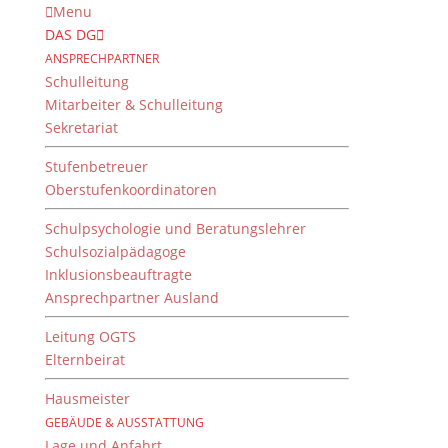
Menu
DAS DG
ANSPRECHPARTNER
Schulleitung
Mitarbeiter & Schulleitung
Sekretariat
Stufenbetreuer
Oberstufenkoordinatoren
Schulpsychologie und Beratungslehrer
Schulsozialpädagoge
Inklusionsbeauftragte
Ansprechpartner Ausland
Keiner lebt für sich allein
– vernetzt sein
Leitung OGTS
Elternbeirat
von
Martin Eder
|
12. September 2019
Hausmeister
GEBÄUDE & AUSSTATTUNG
Lage und Anfahrt