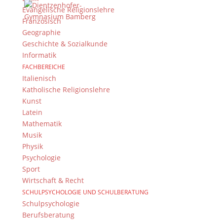
Evangelische Religionslehre
Kontaktieren Sie das Webteam
hier
.
Französisch
Geographie
Geschichte & Sozialkunde
Informatik
FACHBEREICHE
Italienisch
Katholische Religionslehre
Kunst
© 2015-2017 Dientzenhofer-Gymnasium Bamberg -
Latein
Von Hand erstellt. Mit viel
,
und
!
Mathematik
Musik
Physik
Psychologie
Sport
Wirtschaft & Recht
SCHULPSYCHOLOGIE UND SCHULBERATUNG
Schulpsychologie
Berufsberatung