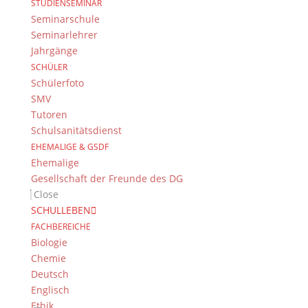
STUDIENSEMINAR
Seminarschule
Kontakt & Ansprechpartner
Seminarlehrer
Jahrgänge
Senden Sie uns Ihre Nachricht.
SCHÜLER
Schülerfoto
Impressum & Datenschutz
SMV
Impressum
Tutoren
Datenschutzerklärung
Schulsanitätsdienst
Kontakt
EHEMALIGE & GSDF
© 2015-2022, Dientzenhofer-Gymnasium Bamberg
Ehemalige
Gesellschaft der Freunde des DG
Close
Immer Aktuell
SCHULLEBEN
Bleiben Sie immer auf dem neusten Stand und
FACHBEREICHE
folgen Sie uns auf Twitter
Biologie
Chemie
Folgen Sie dem
DG RSS Feed
.
Deutsch
Englisch
Kontakt Webteam
Ethik