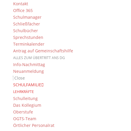
Kontakt
Suche
Office 365
Schulmanager
Schließfächer
Schulbücher
Newsarchiv
Sprechstunden
Newsarchiv
Terminkalender
Antrag auf Gemeinschaftshilfe
ALLES ZUM ÜBERTRITT ANS DG
Info-Nachmittag
Neuanmeldung
Close
Das DG
SCHULFAMILIE
Dientzenhofer-Gymnasium Bamberg
LEHRKRÄFTE
Feldkirchenstr. 20-22
Schulleitung
96052 Bamberg
Das Kollegium
Oberstufe
Tel.: +49 (0) 951 93 23 90
OGTS-Team
Fax.: +49 (0) 951 93 23 92 0
Örtlicher Personalrat
E-Mail:
dg@stadt.bamberg.de