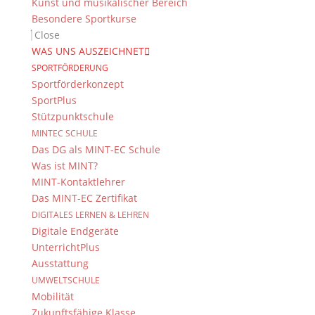
Kunst und musikalischer Bereich
Besondere Sportkurse
Close
WAS UNS AUSZEICHNET
SPORTFÖRDERUNG
Sportförderkonzept
SportPlus
Stützpunktschule
MINTEC SCHULE
Das DG als MINT-EC Schule
Was ist MINT?
MINT-Kontaktlehrer
Das MINT-EC Zertifikat
DIGITALES LERNEN & LEHREN
Digitale Endgeräte
UnterrichtPlus
Ausstattung
UMWELTSCHULE
Mobilität
Zukunftsfähige Klasse