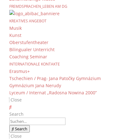
FREMDSPRACHEN_LEBEN AM DG
Nordbayern-Finale i
KREATIVES ANGEBOT
von
Dientzenhofer-Gymnasium
|
7. März 2026
Musik
Kunst
Oberstufentheater
Beim Nordbayern-Finale in Hammelburg konnte
Bilingualer Unterricht
Gleich im ersten Spiel wartete mit dem Gastge
Coaching Seminar
unser Team zwar knapp geschlagen geben, zeigt
INTERNATIONALE KONTAKTE
Erasmus+
Im weiteren Turnierverlauf kämpften sich unse
Tschechien / Prag- Jana Patočky Gymnázium
zurück. Nach einer weiteren knappen Nieder
Gymnázium Jana Nerudy
Amberg, das unsere Mannschaft schließlich fü
Lyceum / Internat „Radosna Nowina 2000”
Eine starke Teamleistung zum Abschluss der S
Close
Coach Reinauer
und die gesamte Schulgemeinsc
weiteren Volleyballkarrieren.
Search
Search
Close