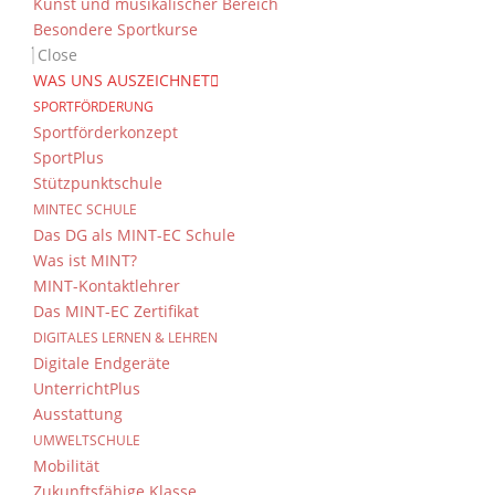
Kunst und musikalischer Bereich
Besondere Sportkurse
Close
WAS UNS AUSZEICHNET
SPORTFÖRDERUNG
Sportförderkonzept
SportPlus
Stützpunktschule
MINTEC SCHULE
Das DG als MINT-EC Schule
Was ist MINT?
MINT-Kontaktlehrer
Das MINT-EC Zertifikat
DIGITALES LERNEN & LEHREN
Digitale Endgeräte
UnterrichtPlus
Ausstattung
UMWELTSCHULE
Mobilität
Zukunftsfähige Klasse