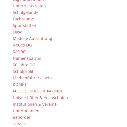
Oberfränkischer Meister mit 3 Siegen. 3:0 gegen
Unterrichtszeiten
Nürnberg, 1:0 gegen Würzburg und 3:0 gegen
Schulgelände
Neumarkt.
Fachräume
Sportstätten
Jungen WK III Meister Nordbayern. Spiele gegen
Oase
Nürnberg und Neumarkt überlegen, enges Spiel
Mediale Ausstattung
gegen Würzburg. Harmonische Mannschaftsleistung,
Neues DG
bei der jeder für jeden gelaufen ist und gute
DAS DG
Stimmung auf und neben dem Platz herrschte.
Namenspatron
50 Jahre DG
Schulprofil
Medienführerschein
Suche
KOMET
AUSSERSCHULISCHE PARTNER
Universitäten & Hochschulen
Institutionen & Vereine
Newsarchiv
Unternehmen
Newsarchiv
Behörden
SERVICE