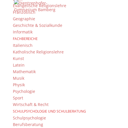
Evangelische Religionslehre
© 2015-2017 Dientzenhofer-Gymnasium Bamberg -
Französisch
Von Hand erstellt. Mit viel
,
und
!
Geographie
Geschichte & Sozialkunde
Informatik
FACHBEREICHE
Italienisch
Katholische Religionslehre
Kunst
Latein
Mathematik
Musik
Physik
Psychologie
Sport
Wirtschaft & Recht
SCHULPSYCHOLOGIE UND SCHULBERATUNG
Schulpsychologie
Berufsberatung