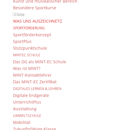
Kunst und musikalischer Bereich
Besondere Sportkurse
Close
WAS UNS AUSZEICHNET
SPORTFÖRDERUNG
Sportförderkonzept
SportPlus
Stützpunktschule
MINTEC SCHULE
Das DG als MINT-EC Schule
Was ist MINT?
MINT-Kontaktlehrer
Das MINT-EC Zertifikat
DIGITALES LERNEN & LEHREN
Digitale Endgeräte
UnterrichtPlus
Ausstattung
UMWELTSCHULE
Mobilität
Zukunftsfähige Klasse