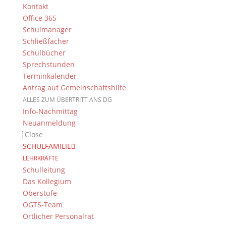
Kontakt
Office 365
Schulmanager
Schließfächer
Das DG
Schulbücher
Dientzenhofer-Gymnasium Bamberg
Sprechstunden
Feldkirchenstr. 20-22
Terminkalender
96052 Bamberg
Antrag auf Gemeinschaftshilfe
ALLES ZUM ÜBERTRITT ANS DG
Tel.: +49 (0) 951 93 23 90
Info-Nachmittag
Fax.: +49 (0) 951 93 23 92 0
Neuanmeldung
E-Mail:
dg@stadt.bamberg.de
Close
SCHULFAMILIE
Kontakt & Ansprechpartner
LEHRKRÄFTE
Schulleitung
Senden Sie uns Ihre Nachricht.
Das Kollegium
Oberstufe
Impressum & Datenschutz
OGTS-Team
Impressum
Örtlicher Personalrat