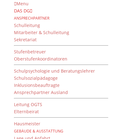
Menu
DAS DG
ANSPRECHPARTNER
Schulleitung
Mitarbeiter & Schulleitung
Sekretariat
Stufenbetreuer
Oberstufenkoordinatoren
Schulpsychologie und Beratungslehrer
Schulsozialpädagoge
Inklusionsbeauftragte
Ansprechpartner Ausland
Oberfränkischer Meister
Fußball J WK III
Leitung OGTS
Elternbeirat
von
Dientzenhofer-Gymnasium
|
26. Juni 2019
Hausmeister
GEBÄUDE & AUSSTATTUNG
Lage und Anfahrt