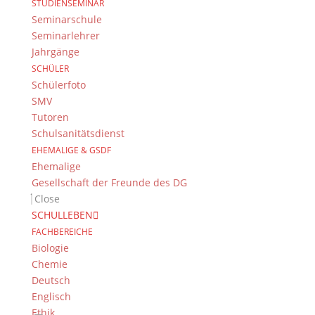
Datenschutzerklärung
STUDIENSEMINAR
Kontakt
Seminarschule
© 2015-2022, Dientzenhofer-Gymnasium Bamberg
Seminarlehrer
Jahrgänge
SCHÜLER
Immer Aktuell
Schülerfoto
Bleiben Sie immer auf dem neusten Stand und
SMV
folgen Sie uns auf Twitter
Tutoren
Schulsanitätsdienst
Folgen Sie dem
DG RSS Feed
.
EHEMALIGE & GSDF
Ehemalige
Kontakt Webteam
Gesellschaft der Freunde des DG
Close
Kontaktieren Sie das Webteam
hier
.
SCHULLEBEN
FACHBEREICHE
Biologie
Chemie
Deutsch
Englisch
Ethik