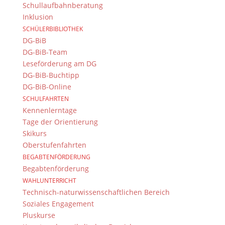
Newsarchiv
Schullaufbahnberatung
Inklusion
SCHÜLERBIBLIOTHEK
DG-BiB
DG-BiB-Team
Leseförderung am DG
Das DG
DG-BiB-Buchtipp
Dientzenhofer-Gymnasium Bamberg
DG-BiB-Online
Feldkirchenstr. 20-22
SCHULFAHRTEN
96052 Bamberg
Kennenlerntage
Tage der Orientierung
Tel.: +49 (0) 951 93 23 90
Skikurs
Fax.: +49 (0) 951 93 23 92 0
Oberstufenfahrten
E-Mail:
dg@stadt.bamberg.de
BEGABTENFÖRDERUNG
Begabtenförderung
Kontakt & Ansprechpartner
WAHLUNTERRICHT
Technisch-naturwissenschaftlichen Bereich
Senden Sie uns Ihre Nachricht.
Soziales Engagement
Pluskurse
Impressum & Datenschutz