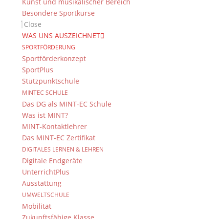
Kunst und musikalischer Bereich
Besondere Sportkurse
Impressum
Close
Datenschutzerklärung
WAS UNS AUSZEICHNET
Kontakt
© 2015-2022, Dientzenhofer-Gymnasium Bamberg
SPORTFÖRDERUNG
Sportförderkonzept
SportPlus
Immer Aktuell
Stützpunktschule
Bleiben Sie immer auf dem neusten Stand und
MINTEC SCHULE
folgen Sie uns auf Twitter
Das DG als MINT-EC Schule
Was ist MINT?
Folgen Sie dem
DG RSS Feed
.
MINT-Kontaktlehrer
Das MINT-EC Zertifikat
Kontakt Webteam
DIGITALES LERNEN & LEHREN
Digitale Endgeräte
Kontaktieren Sie das Webteam
hier
.
UnterrichtPlus
Ausstattung
UMWELTSCHULE
Mobilität
Zukunftsfähige Klasse