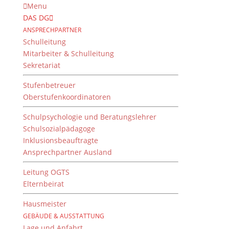
Menu
DAS DG
ANSPRECHPARTNER
Schulleitung
Mitarbeiter & Schulleitung
Sekretariat
Stufenbetreuer
Oberstufenkoordinatoren
Schulpsychologie und Beratungslehrer
Schulsozialpädagoge
Inklusionsbeauftragte
Ansprechpartner Ausland
Oberstufentraining für
die Q11
Leitung OGTS
Elternbeirat
von
Mirko Hammerschmidt
|
4. Oktober 2022
Hausmeister
GEBÄUDE & AUSSTATTUNG
Lage und Anfahrt