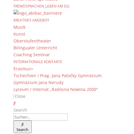
FREMDSPRACHEN_LEBEN AM DG
KREATIVES ANGEBOT
© 2015-2017 Dientzenhofer-Gymnasium Bamberg -
Musik
Von Hand erstellt. Mit viel
,
und
!
Kunst
Oberstufentheater
Bilingualer Unterricht
Coaching Seminar
INTERNATIONALE KONTAKTE
Erasmus+
Tschechien / Prag- Jana Patočky Gymnázium
Gymnázium Jana Nerudy
Lyceum / Internat „Radosna Nowina 2000”
Close
Search
Search