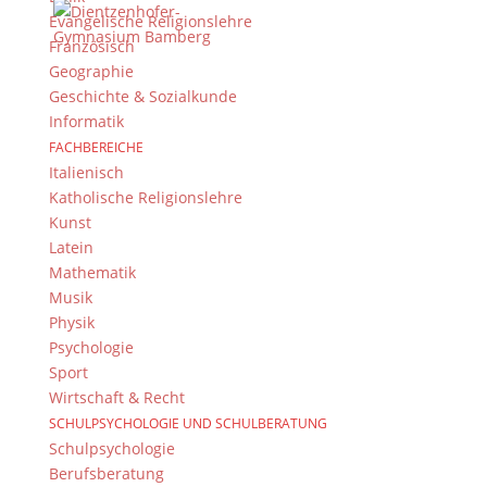
M. Hammerschmidt
Evangelische Religionslehre
Französisch
Arbeit in der Workshop-Phase
Geographie
Geschichte & Sozialkunde
Informatik
FACHBEREICHE
Gute Stimmung in der abschließenden Plenumsphase
Italienisch
Katholische Religionslehre
Kunst
Musikalische Untermalung durch Herrn Brandl
Latein
Mathematik
Musik
Physik
Psychologie
Suche
Sport
Wirtschaft & Recht
SCHULPSYCHOLOGIE UND SCHULBERATUNG
Schulpsychologie
Newsarchiv
Berufsberatung