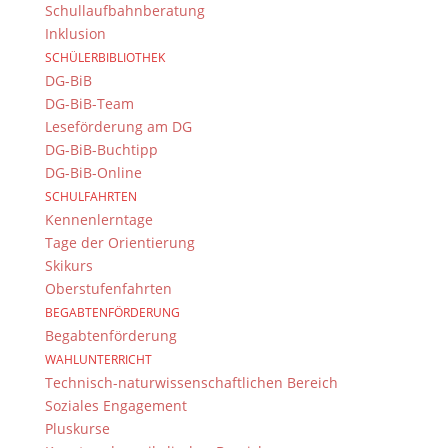
Immer Aktuell
Schullaufbahnberatung
Inklusion
Bleiben Sie immer auf dem neusten Stand und
folgen Sie uns auf Twitter
SCHÜLERBIBLIOTHEK
DG-BiB
Folgen Sie dem
DG RSS Feed
.
DG-BiB-Team
Leseförderung am DG
Kontakt Webteam
DG-BiB-Buchtipp
DG-BiB-Online
Kontaktieren Sie das Webteam
hier
.
SCHULFAHRTEN
Kennenlerntage
Tage der Orientierung
Skikurs
Oberstufenfahrten
BEGABTENFÖRDERUNG
Begabtenförderung
WAHLUNTERRICHT
© 2015-2017 Dientzenhofer-Gymnasium Bamberg -
Technisch-naturwissenschaftlichen Bereich
Von Hand erstellt. Mit viel
,
und
!
Soziales Engagement
Pluskurse