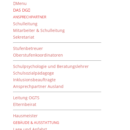
Menu
DAS DG
ANSPRECHPARTNER
Schulleitung
Mitarbeiter & Schulleitung
Sekretariat
Stufenbetreuer
Oberstufenkoordinatoren
Schulpsychologie und Beratungslehrer
Schulsozialpädagoge
Inklusionsbeauftragte
Ansprechpartner Ausland
Recht live erleben: Klasse
11D besucht das
Leitung OGTS
Elternbeirat
Amtsgericht und OLG
Bamberg
Hausmeister
GEBÄUDE & AUSSTATTUNG
von
Jens Bodenstab
|
14. Juni 2026
Lage und Anfahrt