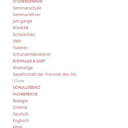
STUDIENSEMINAR
sowie der Staatsanwaltschaft für diesen lehrreichen,
Seminarschule
spannenden und sehr praxisnahen Einblick in die
Seminarlehrer
Welt des Rechts!
Jahrgänge
Jens Bodenstab für WR
SCHÜLER
Schülerfoto
SMV
Tutoren
Suche
Schulsanitätsdienst
EHEMALIGE & GSDF
Ehemalige
Gesellschaft der Freunde des DG
Newsarchiv
Close
Newsarchiv
SCHULLEBEN
FACHBEREICHE
Biologie
Chemie
Deutsch
Englisch
Das DG
Ethik