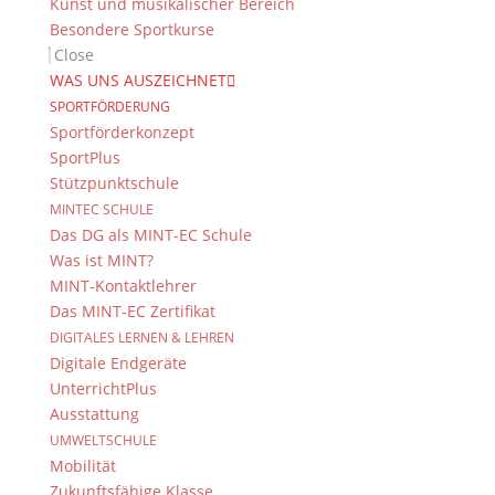
Kunst und musikalischer Bereich
Besondere Sportkurse
Close
WAS UNS AUSZEICHNET
SPORTFÖRDERUNG
Sportförderkonzept
SportPlus
Stützpunktschule
MINTEC SCHULE
Das DG als MINT-EC Schule
Was ist MINT?
MINT-Kontaktlehrer
Das MINT-EC Zertifikat
DIGITALES LERNEN & LEHREN
Digitale Endgeräte
UnterrichtPlus
Ausstattung
UMWELTSCHULE
Mobilität
Zukunftsfähige Klasse