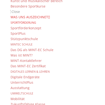
Kunst und musikalischer Bereich
Besondere Sportkurse
Close
WAS UNS AUSZEICHNET
SPORTFÖRDERUNG
Sportförderkonzept
SportPlus
Stützpunktschule
MINTEC SCHULE
Das DG als MINT-EC Schule
Was ist MINT?
MINT-Kontaktlehrer
Das MINT-EC Zertifikat
DIGITALES LERNEN & LEHREN
Digitale Endgeräte
UnterrichtPlus
Ausstattung
UMWELTSCHULE
Mobilität
Zukunftsfähige Klasse