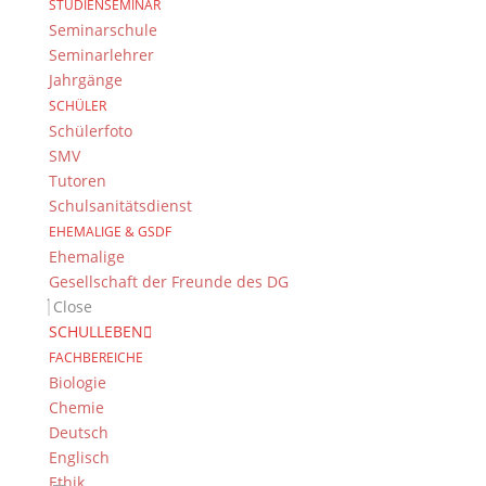
STUDIENSEMINAR
Seminarschule
Seminarlehrer
Impressum & Datenschutz
Jahrgänge
Impressum
SCHÜLER
Datenschutzerklärung
Schülerfoto
Kontakt
SMV
© 2015-2022, Dientzenhofer-Gymnasium Bamberg
Tutoren
Schulsanitätsdienst
Immer Aktuell
EHEMALIGE & GSDF
Ehemalige
Bleiben Sie immer auf dem neusten Stand und
Gesellschaft der Freunde des DG
folgen Sie uns auf Twitter
Close
Folgen Sie dem
DG RSS Feed
.
SCHULLEBEN
FACHBEREICHE
Biologie
Kontakt Webteam
Chemie
Kontaktieren Sie das Webteam
hier
.
Deutsch
Englisch
Ethik