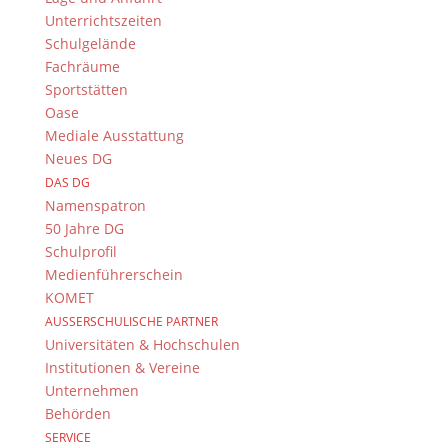
DG Big Band setzt musikalisches Glanzlicht beim
Unterrichtszeiten
Sommerkonzert und verabschiedet langjährige
Schulgelände
Stützen!
Fachräume
Sportstätten
Oase
Mediale Ausstattung
Neues DG
DAS DG
Namenspatron
50 Jahre DG
Schulprofil
Medienführerschein
KOMET
AUSSERSCHULISCHE PARTNER
Universitäten & Hochschulen
Institutionen & Vereine
Suche
Unternehmen
Behörden
SERVICE