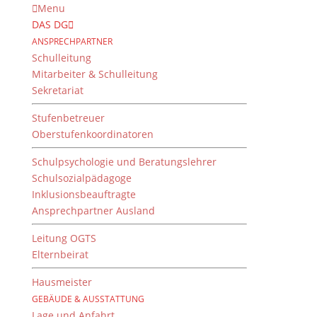
Menu
DAS DG
ANSPRECHPARTNER
Schulleitung
Mitarbeiter & Schulleitung
Sekretariat
Stufenbetreuer
Oberstufenkoordinatoren
Schulpsychologie und Beratungslehrer
Schulsozialpädagoge
Inklusionsbeauftragte
Ansprechpartner Ausland
Sommerkonzert 2018 –
Foto-Nachlese
Leitung OGTS
Elternbeirat
von
Dientzenhofer-Gymnasium
|
21. Juni 2018
Hausmeister
GEBÄUDE & AUSSTATTUNG
Lage und Anfahrt