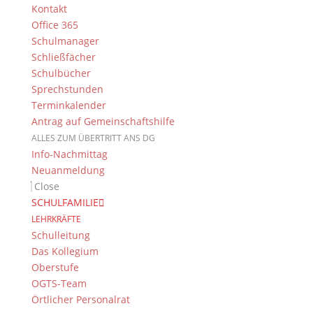
Kontakt
Newsarchiv
Office 365
Schulmanager
Newsarchiv
Schließfächer
Schulbücher
Sprechstunden
Terminkalender
Antrag auf Gemeinschaftshilfe
Das DG
ALLES ZUM ÜBERTRITT ANS DG
Info-Nachmittag
Dientzenhofer-Gymnasium Bamberg
Neuanmeldung
Feldkirchenstr. 20-22
Close
96052 Bamberg
SCHULFAMILIE
Tel.: +49 (0) 951 93 23 90
LEHRKRÄFTE
Fax.: +49 (0) 951 93 23 92 0
Schulleitung
E-Mail:
dg@stadt.bamberg.de
Das Kollegium
Oberstufe
OGTS-Team
Kontakt & Ansprechpartner
Örtlicher Personalrat
Senden Sie uns Ihre Nachricht.