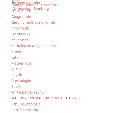
Evangelische Religionslehre
Französisch
Geographie
Geschichte & Sozialkunde
Informatik
© 2015-2017 Dientzenhofer-Gymnasium Bamberg -
FACHBEREICHE
Von Hand erstellt. Mit viel
,
und
!
Italienisch
Katholische Religionslehre
Kunst
Latein
Mathematik
Musik
Physik
Psychologie
Sport
Wirtschaft & Recht
SCHULPSYCHOLOGIE UND SCHULBERATUNG
Schulpsychologie
Berufsberatung