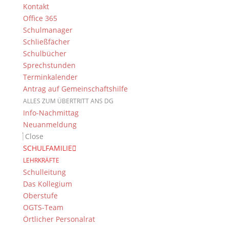
Fleischhauer (7a), T. Grünberger (7f)
Kontakt
Office 365
Schulmanager
Schließfächer
Suche
Schulbücher
Sprechstunden
Terminkalender
Antrag auf Gemeinschaftshilfe
Newsarchiv
ALLES ZUM ÜBERTRITT ANS DG
Newsarchiv
Info-Nachmittag
Neuanmeldung
Close
SCHULFAMILIE
LEHRKRÄFTE
Schulleitung
Das DG
Das Kollegium
Dientzenhofer-Gymnasium Bamberg
Oberstufe
Feldkirchenstr. 20-22
OGTS-Team
96052 Bamberg
Örtlicher Personalrat