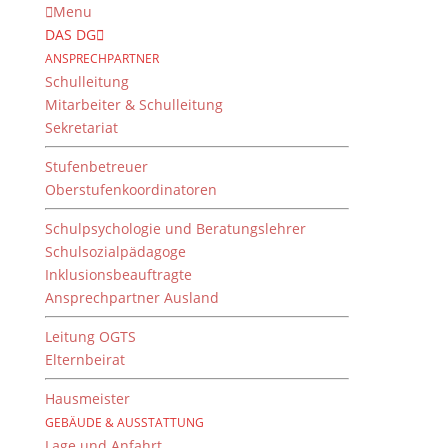
Menu
DAS DG
ANSPRECHPARTNER
Schulleitung
Mitarbeiter & Schulleitung
Sekretariat
Stufenbetreuer
Oberstufenkoordinatoren
Schulpsychologie und Beratungslehrer
Schulsozialpädagoge
Inklusionsbeauftragte
Ansprechpartner Ausland
Stadtmeister VB J IV
Leitung OGTS
von
Dientzenhofer-Gymnasium
|
18. Mai 2022
Elternbeirat
Hausmeister
GEBÄUDE & AUSSTATTUNG
Auch die DG-Jungs rocken das Bezirksfinale der
Lage und Anfahrt