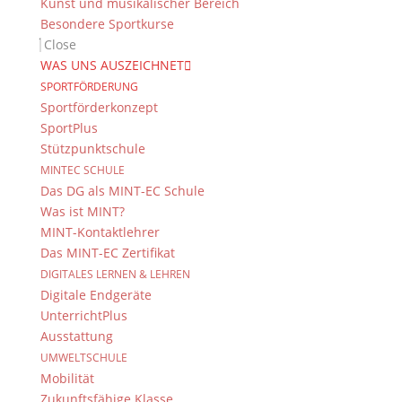
Kunst und musikalischer Bereich
Besondere Sportkurse
Close
WAS UNS AUSZEICHNET
SPORTFÖRDERUNG
Sportförderkonzept
SportPlus
Stützpunktschule
MINTEC SCHULE
Das DG als MINT-EC Schule
Was ist MINT?
MINT-Kontaktlehrer
Das MINT-EC Zertifikat
DIGITALES LERNEN & LEHREN
Digitale Endgeräte
UnterrichtPlus
Ausstattung
UMWELTSCHULE
Mobilität
Zukunftsfähige Klasse