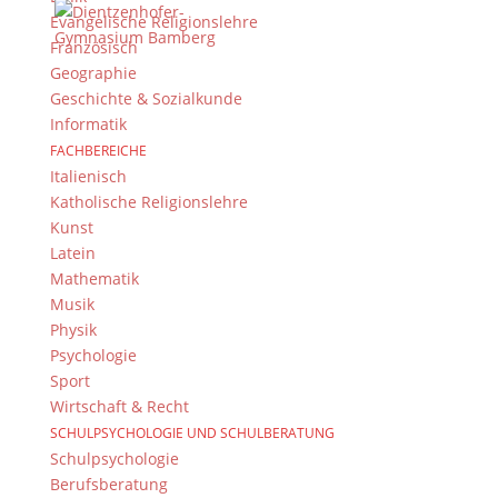
Folgen Sie dem
DG RSS Feed
.
Evangelische Religionslehre
Französisch
Kontakt Webteam
Geographie
Geschichte & Sozialkunde
Kontaktieren Sie das Webteam
hier
.
Informatik
FACHBEREICHE
Italienisch
Katholische Religionslehre
Kunst
Latein
Mathematik
Musik
© 2015-2017 Dientzenhofer-Gymnasium Bamberg -
Physik
Von Hand erstellt. Mit viel
,
und
!
Psychologie
Sport
Wirtschaft & Recht
SCHULPSYCHOLOGIE UND SCHULBERATUNG
Schulpsychologie
Berufsberatung