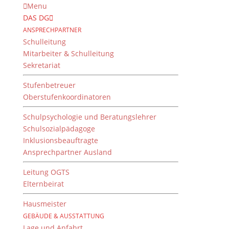
Menu
DAS DG
ANSPRECHPARTNER
Schulleitung
Mitarbeiter & Schulleitung
Sekretariat
Stufenbetreuer
Oberstufenkoordinatoren
Schulpsychologie und Beratungslehrer
Schulsozialpädagoge
Inklusionsbeauftragte
Ansprechpartner Ausland
Begabtenförderung
Biophysikalische
Leitung OGTS
Elternbeirat
Untersuchungs-
Methoden
Hausmeister
GEBÄUDE & AUSSTATTUNG
7. Juni 2019
Lage und Anfahrt