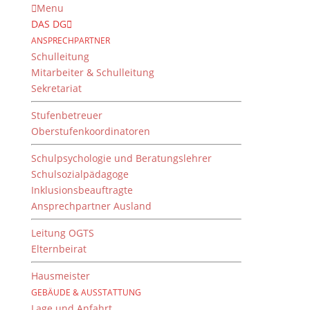
Menu
DAS DG
ANSPRECHPARTNER
Schulleitung
Mitarbeiter & Schulleitung
Sekretariat
Stufenbetreuer
Oberstufenkoordinatoren
Schulpsychologie und Beratungslehrer
Schulsozialpädagoge
Inklusionsbeauftragte
Ansprechpartner Ausland
GEO-Tag der Arten-
vielfalt 2016
Leitung OGTS
Elternbeirat
28. Juli 2016
Hausmeister
GEBÄUDE & AUSSTATTUNG
Lage und Anfahrt