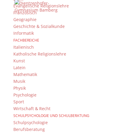
Datenschutzerklärung
Evangelische Religionslehre
Kontakt
Französisch
© 2015-2022, Dientzenhofer-Gymnasium Bamberg
Geographie
Geschichte & Sozialkunde
Informatik
Immer Aktuell
FACHBEREICHE
Bleiben Sie immer auf dem neusten Stand und
Italienisch
folgen Sie uns auf Twitter
Katholische Religionslehre
Kunst
Folgen Sie dem
DG RSS Feed
.
Latein
Mathematik
Kontakt Webteam
Musik
Physik
Kontaktieren Sie das Webteam
hier
.
Psychologie
Sport
Wirtschaft & Recht
SCHULPSYCHOLOGIE UND SCHULBERATUNG
Schulpsychologie
Berufsberatung