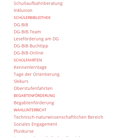
Schullaufbahnberatung
Inklusion
© 2015-2017 Dientzenhofer-Gymnasium Bamberg -
SCHÜLERBIBLIOTHEK
Von Hand erstellt. Mit viel
,
und
!
DG-BiB
DG-BiB-Team
Leseförderung am DG
DG-BiB-Buchtipp
DG-BiB-Online
SCHULFAHRTEN
Kennenlerntage
Tage der Orientierung
Skikurs
Oberstufenfahrten
BEGABTENFÖRDERUNG
Begabtenförderung
WAHLUNTERRICHT
Technisch-naturwissenschaftlichen Bereich
Soziales Engagement
Pluskurse