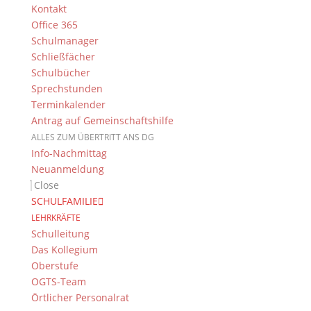
Kontakt
Puzzle-Teile gestaltet, die dann zu
Office 365
einem große, eben vernetzten Biotop
Schulmanager
zusammengefügt wurden.
Schließfächer
Schulbücher
Sprechstunden
Catja Bier, Markus Christian und
Terminkalender
Johannes Först sowie das Biologie-
Antrag auf Gemeinschaftshilfe
Seminar
ALLES ZUM ÜBERTRITT ANS DG
Info-Nachmittag
Neuanmeldung
Close
SCHULFAMILIE
Suche
LEHRKRÄFTE
Schulleitung
Das Kollegium
Oberstufe
Newsarchiv
OGTS-Team
Newsarchiv
Örtlicher Personalrat