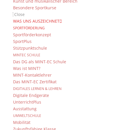
Kunst und musikalischer Bereich
Besondere Sportkurse
Close
WAS UNS AUSZEICHNET
SPORTFÖRDERUNG
Sportförderkonzept
SportPlus
Stützpunktschule
MINTEC SCHULE
Das DG als MINT-EC Schule
Was ist MINT?
MINT-Kontaktlehrer
Das MINT-EC Zertifikat
DIGITALES LERNEN & LEHREN
Digitale Endgeräte
UnterrichtPlus
Ausstattung
UMWELTSCHULE
Mobilität
Zukunftsfähige Klasse