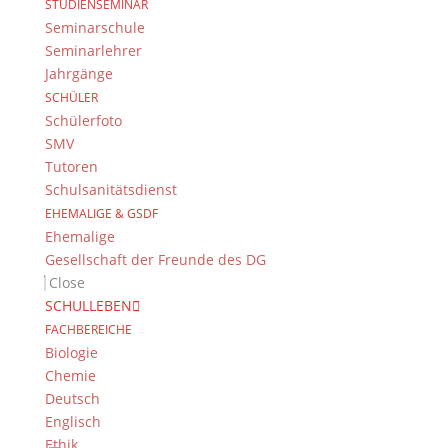
STUDIENSEMINAR
Seminarschule
Seminarlehrer
Jahrgänge
SCHÜLER
Das DG
Schülerfoto
Dientzenhofer-Gymnasium Bamberg
SMV
Feldkirchenstr. 20-22
Tutoren
96052 Bamberg
Schulsanitätsdienst
EHEMALIGE & GSDF
Tel.: +49 (0) 951 93 23 90
Ehemalige
Fax.: +49 (0) 951 93 23 92 0
Gesellschaft der Freunde des DG
E-Mail:
dg@stadt.bamberg.de
Close
SCHULLEBEN
Kontakt & Ansprechpartner
FACHBEREICHE
Biologie
Senden Sie uns Ihre Nachricht.
Chemie
Deutsch
Impressum & Datenschutz
Englisch
Impressum
Ethik