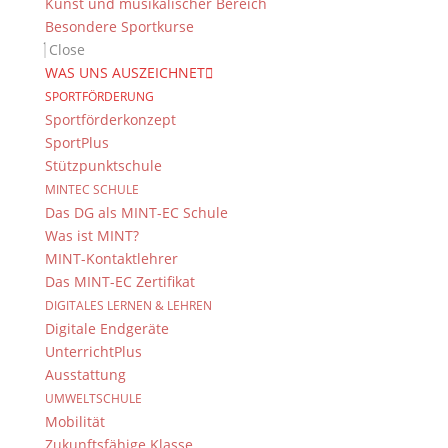
Kunst und musikalischer Bereich
Besondere Sportkurse
Close
WAS UNS AUSZEICHNET
SPORTFÖRDERUNG
Sportförderkonzept
SportPlus
Stützpunktschule
MINTEC SCHULE
Das DG als MINT-EC Schule
Was ist MINT?
MINT-Kontaktlehrer
Das MINT-EC Zertifikat
DIGITALES LERNEN & LEHREN
Digitale Endgeräte
UnterrichtPlus
Ausstattung
UMWELTSCHULE
Mobilität
Zukunftsfähige Klasse