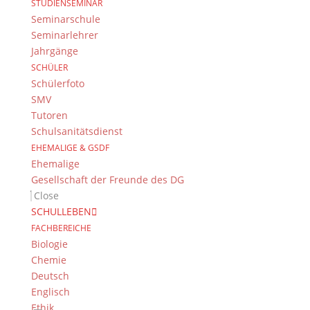
STUDIENSEMINAR
Seminarschule
Seminarlehrer
Suche
Jahrgänge
SCHÜLER
Schülerfoto
SMV
Newsarchiv
Tutoren
Newsarchiv
Schulsanitätsdienst
EHEMALIGE & GSDF
Ehemalige
Gesellschaft der Freunde des DG
Close
SCHULLEBEN
Das DG
FACHBEREICHE
Dientzenhofer-Gymnasium Bamberg
Biologie
Feldkirchenstr. 20-22
Chemie
96052 Bamberg
Deutsch
Englisch
Tel.: +49 (0) 951 93 23 90
Ethik
Fax.: +49 (0) 951 93 23 92 0