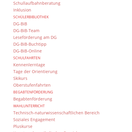
Schullaufbahnberatung
Kontakt Webteam
Inklusion
Kontaktieren Sie das Webteam
hier
.
SCHÜLERBIBLIOTHEK
DG-BiB
DG-BiB-Team
Leseförderung am DG
DG-BiB-Buchtipp
DG-BiB-Online
SCHULFAHRTEN
Kennenlerntage
© 2015-2017 Dientzenhofer-Gymnasium Bamberg -
Tage der Orientierung
Von Hand erstellt. Mit viel
,
und
!
Skikurs
Oberstufenfahrten
BEGABTENFÖRDERUNG
Begabtenförderung
WAHLUNTERRICHT
Technisch-naturwissenschaftlichen Bereich
Soziales Engagement
Pluskurse