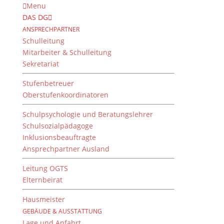
Menu
DAS DG
ANSPRECHPARTNER
Schulleitung
Mitarbeiter & Schulleitung
Sekretariat
Stufenbetreuer
Oberstufenkoordinatoren
Schulpsychologie und Beratungslehrer
Schulsozialpädagoge
Inklusionsbeauftragte
Ansprechpartner Ausland
Chef zu gewinnen!
Leitung OGTS
22. April 2018
Elternbeirat
Hausmeister
GEBÄUDE & AUSSTATTUNG
„Chef zu gewinnen”: ZF-Personalchef Jürgen Holeksa
Lage und Anfahrt
besucht Dientzenhofer-Gymnasium