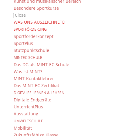
Kunst und musikalischer Bereich
Besondere Sportkurse
Close
WAS UNS AUSZEICHNET
SPORTFÖRDERUNG
Sportförderkonzept
SportPlus
Stützpunktschule
MINTEC SCHULE
Das DG als MINT-EC Schule
Was ist MINT?
MINT-Kontaktlehrer
Das MINT-EC Zertifikat
DIGITALES LERNEN & LEHREN
Digitale Endgeräte
UnterrichtPlus
Ausstattung
UMWELTSCHULE
Mobilität
Zukunftsfähige Klasse