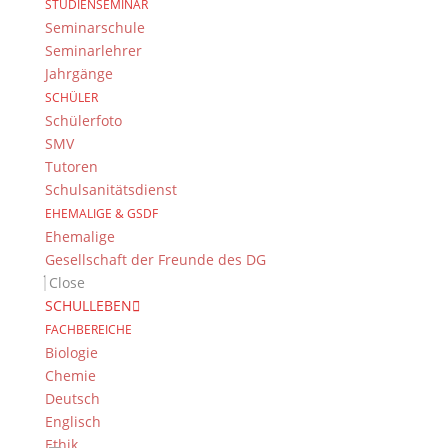
STUDIENSEMINAR
E-Mail:
dg@stadt.bamberg.de
Seminarschule
Seminarlehrer
Jahrgänge
Kontakt & Ansprechpartner
SCHÜLER
Senden Sie uns Ihre Nachricht.
Schülerfoto
SMV
Impressum & Datenschutz
Tutoren
Schulsanitätsdienst
Impressum
EHEMALIGE & GSDF
Datenschutzerklärung
Ehemalige
Kontakt
Gesellschaft der Freunde des DG
© 2015-2022, Dientzenhofer-Gymnasium Bamberg
Close
SCHULLEBEN
Immer Aktuell
FACHBEREICHE
Biologie
Bleiben Sie immer auf dem neusten Stand und
Chemie
folgen Sie uns auf Twitter
Deutsch
Folgen Sie dem
DG RSS Feed
.
Englisch
Ethik