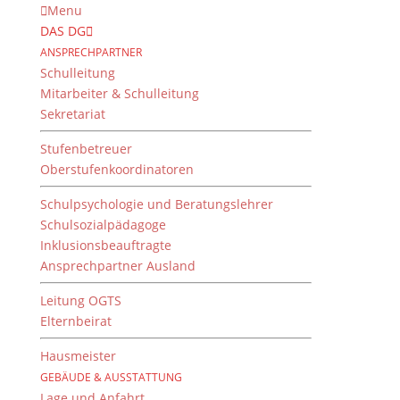
Menu
DAS DG
ANSPRECHPARTNER
Schulleitung
Mitarbeiter & Schulleitung
Sekretariat
Stufenbetreuer
Oberstufenkoordinatoren
Schulpsychologie und Beratungslehrer
Schulsozialpädagoge
Inklusionsbeauftragte
Ansprechpartner Ausland
Schüler/innen gestalten
Zeitungsseite zu
Leitung OGTS
Elternbeirat
Filmprojekt
Hausmeister
19. September 2018
GEBÄUDE & AUSSTATTUNG
Lage und Anfahrt