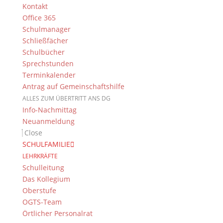
Kontakt
Office 365
Suche
Schulmanager
Schließfächer
Schulbücher
Sprechstunden
Newsarchiv
Terminkalender
Antrag auf Gemeinschaftshilfe
Newsarchiv
ALLES ZUM ÜBERTRITT ANS DG
Info-Nachmittag
Neuanmeldung
Close
SCHULFAMILIE
Das DG
LEHRKRÄFTE
Schulleitung
Dientzenhofer-Gymnasium Bamberg
Das Kollegium
Feldkirchenstr. 20-22
Oberstufe
96052 Bamberg
OGTS-Team
Tel.: +49 (0) 951 93 23 90
Örtlicher Personalrat
Fax.: +49 (0) 951 93 23 92 0