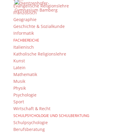
Evangelische Religionslehre
Kontakt Webteam
Französisch
Kontaktieren Sie das Webteam
hier
.
Geographie
Geschichte & Sozialkunde
Informatik
FACHBEREICHE
Italienisch
Katholische Religionslehre
Kunst
Latein
© 2015-2017 Dientzenhofer-Gymnasium Bamberg -
Mathematik
Von Hand erstellt. Mit viel
,
und
!
Musik
Physik
Psychologie
Sport
Wirtschaft & Recht
SCHULPSYCHOLOGIE UND SCHULBERATUNG
Schulpsychologie
Berufsberatung