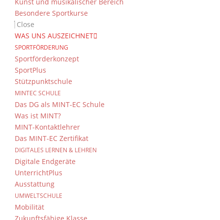
Kunst und musikalischer Bereich
Besondere Sportkurse
Close
WAS UNS AUSZEICHNET
SPORTFÖRDERUNG
Sportförderkonzept
SportPlus
Stützpunktschule
MINTEC SCHULE
Das DG als MINT-EC Schule
Was ist MINT?
MINT-Kontaktlehrer
Das MINT-EC Zertifikat
DIGITALES LERNEN & LEHREN
Digitale Endgeräte
UnterrichtPlus
Ausstattung
UMWELTSCHULE
Mobilität
Zukunftsfähige Klasse