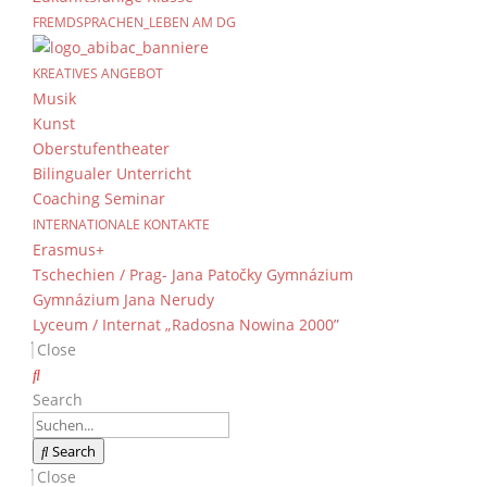
FREMDSPRACHEN_LEBEN AM DG
KREATIVES ANGEBOT
Musik
Kunst
Oberstufentheater
Bilingualer Unterricht
Coaching Seminar
INTERNATIONALE KONTAKTE
Erasmus+
Tschechien / Prag- Jana Patočky Gymnázium
Gymnázium Jana Nerudy
Lyceum / Internat „Radosna Nowina 2000”
Close
Search
Search
Close