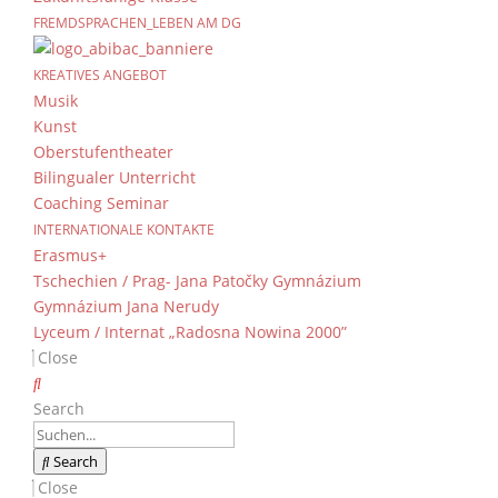
FREMDSPRACHEN_LEBEN AM DG
KREATIVES ANGEBOT
Musik
Kunst
Oberstufentheater
Bilingualer Unterricht
Coaching Seminar
INTERNATIONALE KONTAKTE
Erasmus+
Tschechien / Prag- Jana Patočky Gymnázium
Gymnázium Jana Nerudy
Lyceum / Internat „Radosna Nowina 2000”
Close
Search
Search
Close