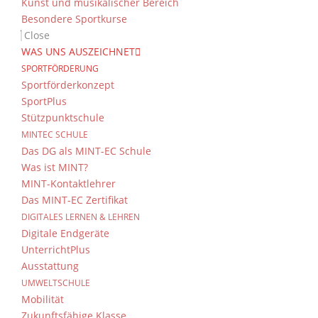
Kunst und musikalischer Bereich
Besondere Sportkurse
Close
WAS UNS AUSZEICHNET
SPORTFÖRDERUNG
Sportförderkonzept
SportPlus
Stützpunktschule
MINTEC SCHULE
Das DG als MINT-EC Schule
Was ist MINT?
MINT-Kontaktlehrer
Das MINT-EC Zertifikat
DIGITALES LERNEN & LEHREN
Digitale Endgeräte
UnterrichtPlus
Ausstattung
UMWELTSCHULE
Mobilität
Zukunftsfähige Klasse