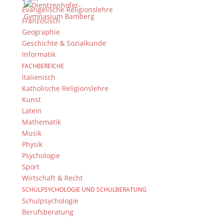
Evangelische Religionslehre
Französisch
Geographie
Geschichte & Sozialkunde
Informatik
“Kobe’s Story”
von Jalen Exson, Denzel Mota,
FACHBEREICHE
Niko Baser und Nils Poßer:
Italienisch
Katholische Religionslehre
Kunst
Latein
Mathematik
Musik
Physik
Psychologie
Sport
Wirtschaft & Recht
SCHULPSYCHOLOGIE UND SCHULBERATUNG
Schulpsychologie
Berufsberatung