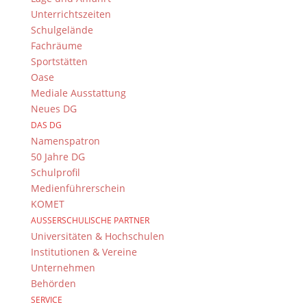
Die Klasse 6c hat im Schuljahr 2019/20 nicht nur
Unterrichtszeiten
verschiedene englische Videos im Klassen­
Schulgelände
verband produziert. Für den diesjährigen
Fachräume
Fremdsprachenwettbewerb haben sich sogar
Sportstätten
zudem noch drei Schülergruppen
Oase
zusammengetan, um selbstständig je einen eng­
Mediale Ausstattung
lischen Film zu drehen. Dabei sind drei ganz
Neues DG
unterschiedliche Arbeiten entstanden. Eine
DAS DG
Mädchengruppe hat mit Playmobil-Figuren einen
Namenspatron
sehr lustigen Klassenausflug nachgestellt, bei
50 Jahre DG
dem eine gewisse Englischlehrerin namens Ms
Schulprofil
March einen äußerst kuriosen Reitunfall erleidet.
Medienführerschein
Eine Jungengruppe veranschaulicht den Aufstieg
KOMET
des erfolgreichen Basketballers Kobe Bryant, der
AUSSERSCHULISCHE PARTNER
tragi­scher Weise einige Wochen nach der
Universitäten & Hochschulen
Fertigstellung des Films verunglückt ist, und eine
Institutionen & Vereine
weite­re Mädchengruppe hat sich in einem sehr
Unternehmen
unterhaltsamen, gut inszenierten Film der Ver­
Behörden
schmutzung unseres Planeten angenommen. Der
SERVICE