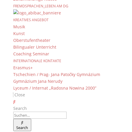
Kontakt
FREMDSPRACHEN_LEBEN AM DG
© 2015-2022, Dientzenhofer-Gymnasium Bamberg
KREATIVES ANGEBOT
Musik
Immer Aktuell
Kunst
Bleiben Sie immer auf dem neusten Stand und
Oberstufentheater
folgen Sie uns auf Twitter
Bilingualer Unterricht
Coaching Seminar
Folgen Sie dem
DG RSS Feed
.
INTERNATIONALE KONTAKTE
Erasmus+
Kontakt Webteam
Tschechien / Prag- Jana Patočky Gymnázium
Gymnázium Jana Nerudy
Kontaktieren Sie das Webteam
hier
.
Lyceum / Internat „Radosna Nowina 2000”
Close
Search
Search