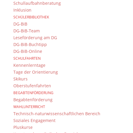
Schullaufbahnberatung
Inklusion
SCHÜLERBIBLIOTHEK
DG-BiB
DG-BiB-Team
Leseförderung am DG
DG-BiB-Buchtipp
DG-BiB-Online
SCHULFAHRTEN
Kennenlerntage
Tage der Orientierung
Skikurs
Suche
Oberstufenfahrten
BEGABTENFÖRDERUNG
Begabtenförderung
WAHLUNTERRICHT
Newsarchiv
Technisch-naturwissenschaftlichen Bereich
Newsarchiv
Soziales Engagement
Pluskurse