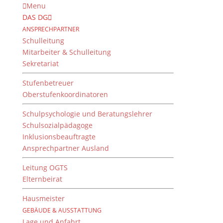
Menu
DAS DG
ANSPRECHPARTNER
Schulleitung
Mitarbeiter & Schulleitung
Sekretariat
Stufenbetreuer
Oberstufenkoordinatoren
Schulpsychologie und Beratungslehrer
Schulsozialpädagoge
Inklusionsbeauftragte
Ansprechpartner Ausland
Playmobil und Basketball
Leitung OGTS
27. September 2020
Elternbeirat
Hausmeister
GEBÄUDE & AUSSTATTUNG
Fremdsprachenwettbewerb 2020
Lage und Anfahrt