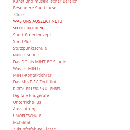
Kunst und musikalischer Bereich
Besondere Sportkurse
Close
WAS UNS AUSZEICHNET
Das DG
SPORTFÖRDERUNG
Dientzenhofer-Gymnasium Bamberg
Sportförderkonzept
Feldkirchenstr. 20-22
SportPlus
96052 Bamberg
Stützpunktschule
MINTEC SCHULE
Tel.: +49 (0) 951 93 23 90
Das DG als MINT-EC Schule
Fax.: +49 (0) 951 93 23 92 0
Was ist MINT?
E-Mail:
dg@stadt.bamberg.de
MINT-Kontaktlehrer
Das MINT-EC Zertifikat
Kontakt & Ansprechpartner
DIGITALES LERNEN & LEHREN
Digitale Endgeräte
Senden Sie uns Ihre Nachricht.
UnterrichtPlus
Ausstattung
Impressum & Datenschutz
UMWELTSCHULE
Mobilität
Impressum
Zukunftsfähige Klasse
Datenschutzerklärung