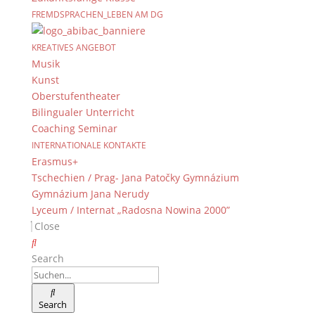
FREMDSPRACHEN_LEBEN AM DG
KREATIVES ANGEBOT
Musik
Newsarchiv
Kunst
Newsarchiv
Oberstufentheater
Bilingualer Unterricht
Coaching Seminar
INTERNATIONALE KONTAKTE
Erasmus+
Das DG
Tschechien / Prag- Jana Patočky Gymnázium
Gymnázium Jana Nerudy
Dientzenhofer-Gymnasium Bamberg
Lyceum / Internat „Radosna Nowina 2000”
Feldkirchenstr. 20-22
Close
96052 Bamberg
Tel.: +49 (0) 951 93 23 90
Search
Fax.: +49 (0) 951 93 23 92 0
E-Mail:
dg@stadt.bamberg.de
Search