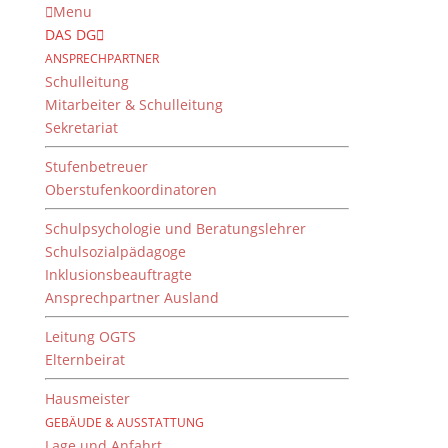
Menu
DAS DG
ANSPRECHPARTNER
Schulleitung
Mitarbeiter & Schulleitung
Sekretariat
Stufenbetreuer
Oberstufenkoordinatoren
Schulpsychologie und Beratungslehrer
Schulsozialpädagoge
Inklusionsbeauftragte
Ansprechpartner Ausland
Veröffentlichung zum
Digitalen Lehren und
Leitung OGTS
Elternbeirat
Lernen
Hausmeister
14. November 2023
GEBÄUDE & AUSSTATTUNG
Lage und Anfahrt