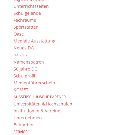
Gymnasium? Nein? Na, dann folgen Sie doch einfach
Unterrichtszeiten
den Schülerinnen und Schülern der Klasse 6c, die
Schulgelände
eine virtuelle englische Schulhausführung erstellt
Fachräume
haben, und schauen sich um.
Sportstätten
Oase
Klasse 6c & G. Merz
Mediale Ausstattung
Neues DG
DAS DG
Namenspatron
50 Jahre DG
Schulprofil
Medienführerschein
KOMET
AUSSERSCHULISCHE PARTNER
Universitäten & Hochschulen
Institutionen & Vereine
Unternehmen
Behörden
SERVICE