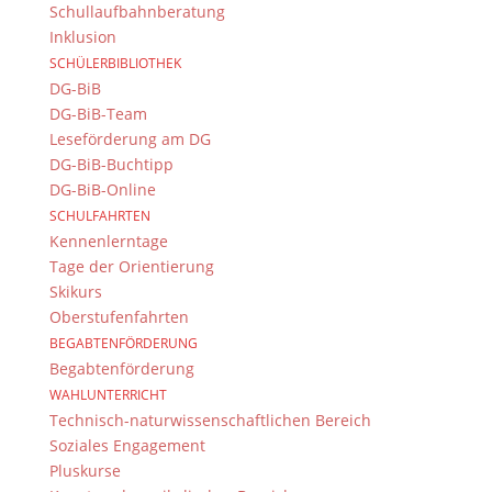
Schullaufbahnberatung
Kontakt & Ansprechpartner
Inklusion
SCHÜLERBIBLIOTHEK
Senden Sie uns Ihre Nachricht.
DG-BiB
DG-BiB-Team
Impressum & Datenschutz
Leseförderung am DG
DG-BiB-Buchtipp
Impressum
DG-BiB-Online
Datenschutzerklärung
Kontakt
SCHULFAHRTEN
© 2015-2022, Dientzenhofer-Gymnasium Bamberg
Kennenlerntage
Tage der Orientierung
Skikurs
Immer Aktuell
Oberstufenfahrten
Bleiben Sie immer auf dem neusten Stand und
BEGABTENFÖRDERUNG
folgen Sie uns auf Twitter
Begabtenförderung
WAHLUNTERRICHT
Folgen Sie dem
DG RSS Feed
.
Technisch-naturwissenschaftlichen Bereich
Soziales Engagement
Kontakt Webteam
Pluskurse