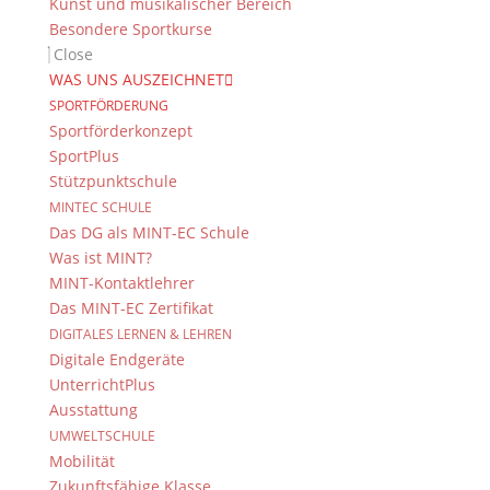
Kunst und musikalischer Bereich
Kontaktieren Sie das Webteam
hier
.
Besondere Sportkurse
Close
WAS UNS AUSZEICHNET
SPORTFÖRDERUNG
Sportförderkonzept
SportPlus
Stützpunktschule
MINTEC SCHULE
© 2015-2017 Dientzenhofer-Gymnasium Bamberg -
Das DG als MINT-EC Schule
Von Hand erstellt. Mit viel
,
und
!
Was ist MINT?
MINT-Kontaktlehrer
Das MINT-EC Zertifikat
DIGITALES LERNEN & LEHREN
Digitale Endgeräte
UnterrichtPlus
Ausstattung
UMWELTSCHULE
Mobilität
Zukunftsfähige Klasse