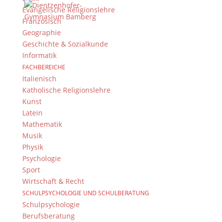
Suche
Evangelische Religionslehre
Französisch
Geographie
Geschichte & Sozialkunde
Newsarchiv
Informatik
Newsarchiv
FACHBEREICHE
Italienisch
Katholische Religionslehre
Kunst
Latein
Mathematik
Das DG
Musik
Dientzenhofer-Gymnasium Bamberg
Physik
Feldkirchenstr. 20-22
Psychologie
96052 Bamberg
Sport
Wirtschaft & Recht
Tel.: +49 (0) 951 93 23 90
SCHULPSYCHOLOGIE UND SCHULBERATUNG
Fax.: +49 (0) 951 93 23 92 0
Schulpsychologie
E-Mail:
dg@stadt.bamberg.de
Berufsberatung