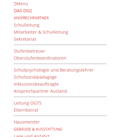
Menu
DAS DG
ANSPRECHPARTNER
Schulleitung
Mitarbeiter & Schulleitung
Sekretariat
Stufenbetreuer
Oberstufenkoordinatoren
Schulpsychologie und Beratungslehrer
Schulsozialpädagoge
Inklusionsbeauftragte
Ansprechpartner Ausland
Welcome to our school
Leitung OGTS
3. März 2020
Elternbeirat
Hausmeister
GEBÄUDE & AUSSTATTUNG
Waren Sie schon einmal am Dientzenhofer-
Lage und Anfahrt