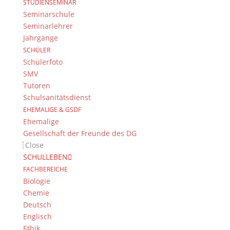
Stefan Mörsberger
STUDIENSEMINAR
Seminarschule
Seminarlehrer
Fotos: Alexander Divivi, Schüler experimentieren
Jahrgänge
2018
SCHÜLER
Lena Würtle, Jugend forscht 2018
Schülerfoto
SMV
Tutoren
Suche
Schulsanitätsdienst
EHEMALIGE & GSDF
Ehemalige
Gesellschaft der Freunde des DG
Newsarchiv
Close
Newsarchiv
SCHULLEBEN
FACHBEREICHE
Biologie
Chemie
Deutsch
Englisch
Das DG
Ethik