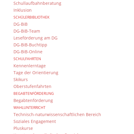
Immer Aktuell
Schullaufbahnberatung
Bleiben Sie immer auf dem neusten Stand und
Inklusion
folgen Sie uns auf Twitter
SCHÜLERBIBLIOTHEK
DG-BiB
Folgen Sie dem
DG RSS Feed
.
DG-BiB-Team
Leseförderung am DG
Kontakt Webteam
DG-BiB-Buchtipp
DG-BiB-Online
Kontaktieren Sie das Webteam
hier
.
SCHULFAHRTEN
Kennenlerntage
Tage der Orientierung
Skikurs
Oberstufenfahrten
BEGABTENFÖRDERUNG
Begabtenförderung
WAHLUNTERRICHT
© 2015-2017 Dientzenhofer-Gymnasium Bamberg -
Technisch-naturwissenschaftlichen Bereich
Von Hand erstellt. Mit viel
,
und
!
Soziales Engagement
Pluskurse