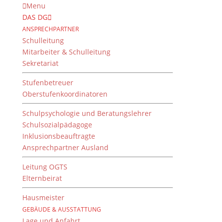
Menu
DAS DG
ANSPRECHPARTNER
Schulleitung
Mitarbeiter & Schulleitung
Sekretariat
Stufenbetreuer
Oberstufenkoordinatoren
Schulpsychologie und Beratungslehrer
Schulsozialpädagoge
Inklusionsbeauftragte
Ansprechpartner Ausland
Sieger
Regionalwettbewerb
Leitung OGTS
Elternbeirat
Jugend forscht
Hausmeister
7. März 2018
GEBÄUDE & AUSSTATTUNG
Lage und Anfahrt