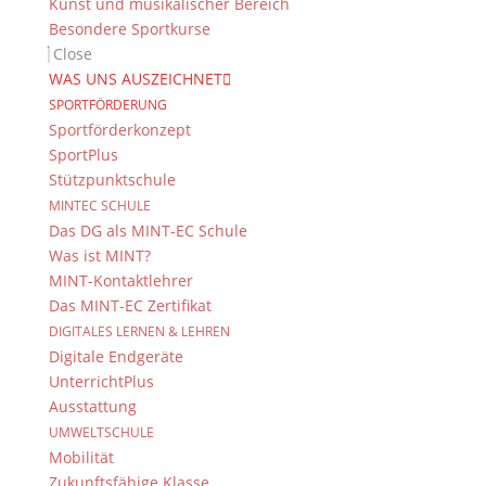
Kunst und musikalischer Bereich
Besondere Sportkurse
Close
WAS UNS AUSZEICHNET
SPORTFÖRDERUNG
Sportförderkonzept
SportPlus
Stützpunktschule
MINTEC SCHULE
Das DG als MINT-EC Schule
Was ist MINT?
MINT-Kontaktlehrer
Das MINT-EC Zertifikat
DIGITALES LERNEN & LEHREN
Digitale Endgeräte
UnterrichtPlus
Ausstattung
UMWELTSCHULE
Mobilität
Zukunftsfähige Klasse