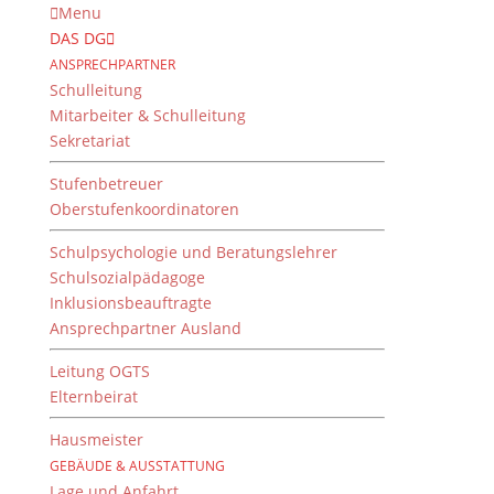
Menu
DAS DG
ANSPRECHPARTNER
Schulleitung
Mitarbeiter & Schulleitung
Sekretariat
Stufenbetreuer
Oberstufenkoordinatoren
Schulpsychologie und Beratungslehrer
Schulsozialpädagoge
Inklusionsbeauftragte
Ansprechpartner Ausland
Von der Wand in die
Hand
Leitung OGTS
Elternbeirat
18. Januar 2018
Hausmeister
GEBÄUDE & AUSSTATTUNG
Lage und Anfahrt