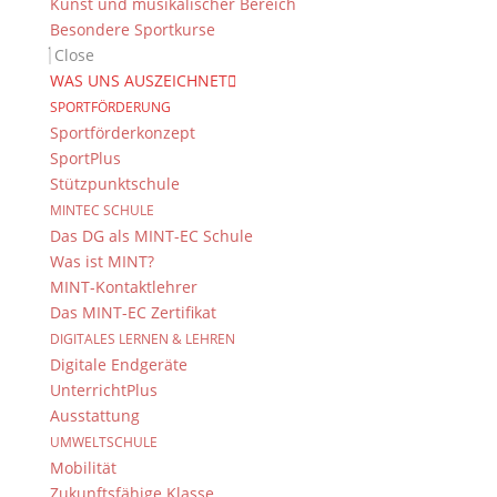
Kunst und musikalischer Bereich
können.
Besondere Sportkurse
Close
Merz
WAS UNS AUSZEICHNET
SPORTFÖRDERUNG
Suche
Sportförderkonzept
SportPlus
Stützpunktschule
MINTEC SCHULE
Das DG als MINT-EC Schule
Newsarchiv
Was ist MINT?
Newsarchiv
MINT-Kontaktlehrer
Das MINT-EC Zertifikat
DIGITALES LERNEN & LEHREN
Digitale Endgeräte
UnterrichtPlus
Das DG
Ausstattung
UMWELTSCHULE
Dientzenhofer-Gymnasium Bamberg
Mobilität
Feldkirchenstr. 20-22
Zukunftsfähige Klasse