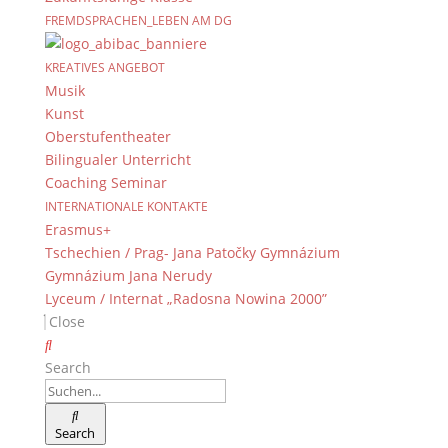
96052 Bamberg
FREMDSPRACHEN_LEBEN AM DG
Tel.: +49 (0) 951 93 23 90
Fax.: +49 (0) 951 93 23 92 0
KREATIVES ANGEBOT
E-Mail:
dg@stadt.bamberg.de
Musik
Kunst
Oberstufentheater
Kontakt & Ansprechpartner
Bilingualer Unterricht
Senden Sie uns Ihre Nachricht.
Coaching Seminar
INTERNATIONALE KONTAKTE
Erasmus+
Impressum & Datenschutz
Tschechien / Prag- Jana Patočky Gymnázium
Impressum
Gymnázium Jana Nerudy
Datenschutzerklärung
Lyceum / Internat „Radosna Nowina 2000”
Kontakt
Close
© 2015-2022, Dientzenhofer-Gymnasium Bamberg
Search
Immer Aktuell
Bleiben Sie immer auf dem neusten Stand und
Search
folgen Sie uns auf Twitter