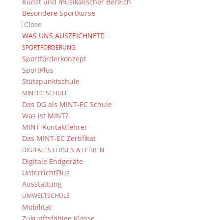
Kunst und musikalischer Bereich
Besondere Sportkurse
Close
WAS UNS AUSZEICHNET
SPORTFÖRDERUNG
Sportförderkonzept
SportPlus
Stützpunktschule
MINTEC SCHULE
Das DG als MINT-EC Schule
Was ist MINT?
MINT-Kontaktlehrer
Das MINT-EC Zertifikat
DIGITALES LERNEN & LEHREN
Digitale Endgeräte
UnterrichtPlus
Ausstattung
UMWELTSCHULE
Mobilität
Zukunftsfähige Klasse