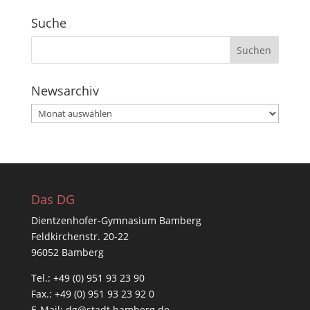
Suche
Newsarchiv
Newsarchiv
Das DG
Dientzenhofer-Gymnasium Bamberg
Feldkirchenstr. 20-22
96052 Bamberg
Tel.: +49 (0) 951 93 23 90
Fax.: +49 (0) 951 93 23 92 0
E-Mail:
dg@stadt.bamberg.de