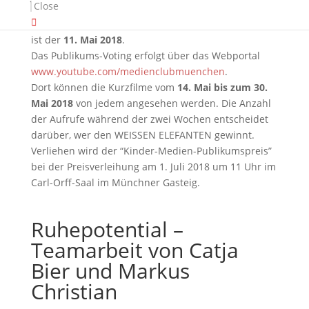
Close
zweitplatzierten Kurzfilme erhalten je 500 Euro.
Anmeldeschluss für die Teilnahme am Wettbewerb
ist der
11. Mai 2018
.
Das Publikums-Voting erfolgt über das Webportal
www.youtube.com/medienclubmuenchen
.
Dort können die Kurzfilme vom
14. Mai bis zum 30.
Mai 2018
von jedem angesehen werden. Die Anzahl
der Aufrufe während der zwei Wochen entscheidet
darüber, wer den WEISSEN ELEFANTEN gewinnt.
Verliehen wird der “Kinder-Medien-Publikumspreis”
bei der Preisverleihung am 1. Juli 2018 um 11 Uhr im
Carl-Orff-Saal im Münchner Gasteig.
Ruhepotential –
Teamarbeit von Catja
Bier und Markus
Christian