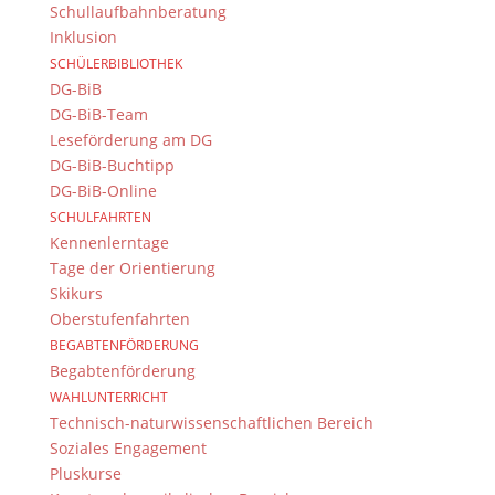
Schullaufbahnberatung
Kinder-Medien-
Inklusion
Publikumspreis 2018
SCHÜLERBIBLIOTHEK
DG-BiB
14. Mai 2018
DG-BiB-Team
Leseförderung am DG
DG-BiB-Buchtipp
Klickt uns! Das DG ist mit einem Beitrag im Rahmen
DG-BiB-Online
des Jugend-Medien-Preises vertreten und wir wollen
SCHULFAHRTEN
den WEISSEN ELEFANTEN gewinnen!
Kennenlerntage
Tage der Orientierung
Die Anzahl der Aufrufe während der zwei Wochen
Skikurs
vom
14. Mai bis zum 30. Mai 2018
entscheidet
Oberstufenfahrten
darüber, wer den WEISSEN ELEFANTEN gewinnt. Die
BEGABTENFÖRDERUNG
Abstimmung erfolgt im Internet über folgenden
Begabtenförderung
Video:
WAHLUNTERRICHT
Technisch-naturwissenschaftlichen Bereich
Soziales Engagement
Pluskurse