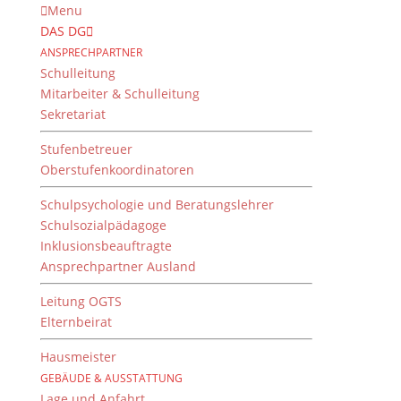
Menu
DAS DG
ANSPRECHPARTNER
Schulleitung
Mitarbeiter & Schulleitung
Sekretariat
Stufenbetreuer
Oberstufenkoordinatoren
Schulpsychologie und Beratungslehrer
Schulsozialpädagoge
Inklusionsbeauftragte
Ansprechpartner Ausland
The young teachers of
class 5c
Leitung OGTS
Elternbeirat
19. Februar 2019
Hausmeister
GEBÄUDE & AUSSTATTUNG
Lage und Anfahrt