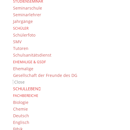
STUDIENSEMINAR
Seminarschule
Seminarlehrer
Jahrgänge
SCHÜLER
Schülerfoto
SMV
Tutoren
Und getreu dem Motto
″Know your pronouns″
haben
Schulsanitätsdienst
wir uns dann auch gleich noch an die englischen
EHEMALIGE & GSDF
Personalpronomen, die
personal pronouns
,
Ehemalige
herangewagt.
Gesellschaft der Freunde des DG
Close
SCHULLEBEN
FACHBEREICHE
Biologie
Chemie
Deutsch
Englisch
Ethik