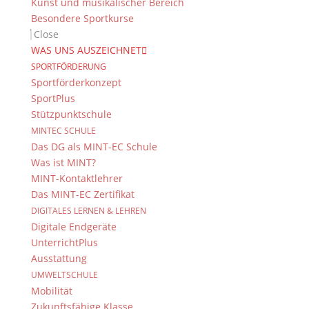
Kunst und musikalischer Bereich
Besondere Sportkurse
Close
Kinder-Medien-
WAS UNS AUSZEICHNET
SPORTFÖRDERUNG
Publikumspreis 2018
Sportförderkonzept
SportPlus
14. Mai 2018
Stützpunktschule
MINTEC SCHULE
Das DG als MINT-EC Schule
Klickt uns! Das DG ist mit einem Beitrag im Rahmen
Was ist MINT?
des Jugend-Medien-Preises vertreten und wir wollen
MINT-Kontaktlehrer
den WEISSEN ELEFANTEN gewinnen!
Das MINT-EC Zertifikat
Die Anzahl der Aufrufe während der zwei Wochen
DIGITALES LERNEN & LEHREN
vom
14. Mai bis zum 30. Mai 2018
entscheidet
Digitale Endgeräte
darüber, wer den WEISSEN ELEFANTEN gewinnt. Die
UnterrichtPlus
Abstimmung erfolgt im Internet über folgenden
Ausstattung
Video:
UMWELTSCHULE
Mobilität
Zukunftsfähige Klasse