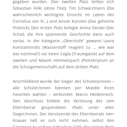
gegeben wurden. Den zweiten Platz teilten sich
Sebastian Felkl (ohne Titel), Tim Schwarzmann (Die
wahrscheinlich wichtigste Einsicht im Leben des
Cornelius von N…) und Anson Kürsten (Das geheime
Picknick). Den ersten Platz belegte Anina Decker (Der
Schal), die ihre spannende Geschichte dann auch
vorlas. In der Kategorie „Oberstufe“ gewann Laura
Konstantinidis (Wasserstoff reagiert zu … wie war
das nochmal?) vor Kevin Cegla (Traumgäste) auf dem
zweiten und Maxim Himmelspach (Postskriptum an
die Schulgemeinschaft) auf dem dritten Platz.
Anschließend wurde der Sieger des Schülerpreises –
alle Schüler/innen konnten per Moodle ihren
Favoriten wählen – verkündet: Marco Heidenreich.
Den Abschluss bildete die Verlosung des vom
Elternbeirat gespendeten iPads unter allen
Sieger/innen. Der Vorsitzende des Elternbeirats Herr
Knauer ließ es sich nicht nehmen, selbst den
Gewinner zu ziehen: Sebastian Felkl, der seinen Preis