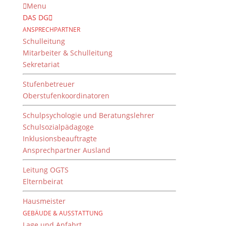
Menu
DAS DG
ANSPRECHPARTNER
Schulleitung
Mitarbeiter & Schulleitung
Sekretariat
Stufenbetreuer
Oberstufenkoordinatoren
Schulpsychologie und Beratungslehrer
Schulsozialpädagoge
Inklusionsbeauftragte
Ansprechpartner Ausland
Regionalfinale “YES!”
Leitung OGTS
19. Juli 2019
Elternbeirat
Hausmeister
GEBÄUDE & AUSSTATTUNG
Wenn sich sieben Schülerinnen und Schüler aus der
Lage und Anfahrt
10b freiwillig an einem vermeintlich normalen