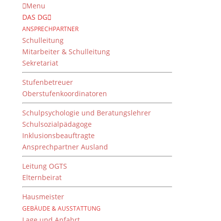
Menu
DAS DG
ANSPRECHPARTNER
Schulleitung
Mitarbeiter & Schulleitung
Sekretariat
Stufenbetreuer
Oberstufenkoordinatoren
Schulpsychologie und Beratungslehrer
Schulsozialpädagoge
Inklusionsbeauftragte
Ansprechpartner Ausland
WR-Kurs am Landgericht
Leitung OGTS
2. August 2022
Elternbeirat
Hausmeister
GEBÄUDE & AUSSTATTUNG
Endlich war es wieder möglich, im Rahmen des WR-
Lage und Anfahrt
Unterrichts eine Gerichtsverhandlung zu besuchen.