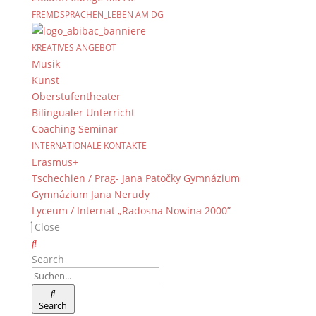
Newsarchiv
FREMDSPRACHEN_LEBEN AM DG
Newsarchiv
KREATIVES ANGEBOT
Musik
Kunst
Oberstufentheater
Bilingualer Unterricht
Das DG
Coaching Seminar
Dientzenhofer-Gymnasium Bamberg
INTERNATIONALE KONTAKTE
Feldkirchenstr. 20-22
Erasmus+
96052 Bamberg
Tschechien / Prag- Jana Patočky Gymnázium
Gymnázium Jana Nerudy
Tel.: +49 (0) 951 93 23 90
Lyceum / Internat „Radosna Nowina 2000”
Fax.: +49 (0) 951 93 23 92 0
Close
E-Mail:
dg@stadt.bamberg.de
Search
Kontakt & Ansprechpartner
Senden Sie uns Ihre Nachricht.
Search