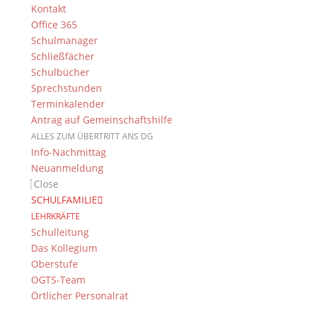
Kontakt
Office 365
Schulmanager
Schließfächer
Schulbücher
Sprechstunden
Terminkalender
Antrag auf Gemeinschaftshilfe
ALLES ZUM ÜBERTRITT ANS DG
Info-Nachmittag
Neuanmeldung
Close
A. Fuß
SCHULFAMILIE
LEHRKRÄFTE
Schulleitung
Regionalfinale “YES!”
Das Kollegium
Oberstufe
19. Juli 2019
OGTS-Team
Örtlicher Personalrat