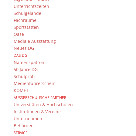
Unterrichtszeiten
Schnell wurde dabei klar, dass sich “echte”
Schulgelände
Verhandlungen stark von denjenigen, die im Film
Fachräume
gezeigt werden, unterscheiden. Das Urteil wird nicht
Sportstätten
immer innerhalb von 30 – 40 Minuten gefällt,
Oase
sondern es gibt Vertagungen und immer wieder
Mediale Ausstattung
Pausen, da z.B. die Zeugen noch nicht erschienen
Neues DG
sind.
Mal sehen, welche Überraschungen die Verhandlung
DAS DG
Namenspatron
im kommenden Schuljahr bieten!
50 Jahre DG
Schulprofil
Medienführerschein
KOMET
AUSSERSCHULISCHE PARTNER
Universitäten & Hochschulen
Institutionen & Vereine
Unternehmen
Behörden
SERVICE