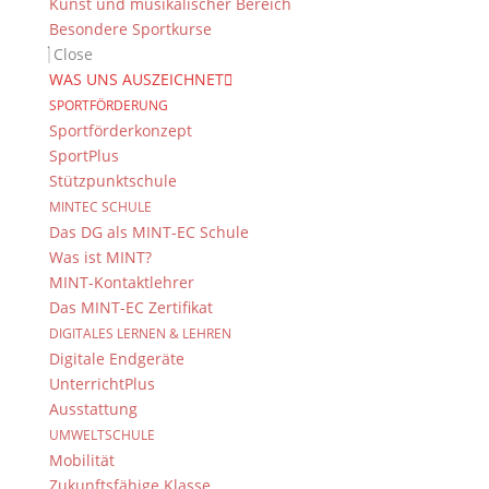
Kunst und musikalischer Bereich
Vielen Dank an dieser Stelle auch nochmal an Dr.
Besondere Sportkurse
Markus Zimmer vom ifo Institut für die
Close
Unterstützung!
WAS UNS AUSZEICHNET
SPORTFÖRDERUNG
Auch Frau Cleary freute sich bei einem kurzen
Sportförderkonzept
Empfang im Direktorat über die erfolgreiche
SportPlus
Wettbewerbsteilnahme, die das DG zu einer “YES
Stützpunktschule
school 2019” macht.
MINTEC SCHULE
Das DG als MINT-EC Schule
Ausführlicher Bericht zum Regionalfinale und den
Was ist MINT?
anderen Lösungsideen:
MINT-Kontaktlehrer
https://www.young-economic-summit.org/regional-
Das MINT-EC Zertifikat
final-south-east-yes-2019/
DIGITALES LERNEN & LEHREN
Digitale Endgeräte
UnterrichtPlus
Suche
Ausstattung
UMWELTSCHULE
Mobilität
Zukunftsfähige Klasse